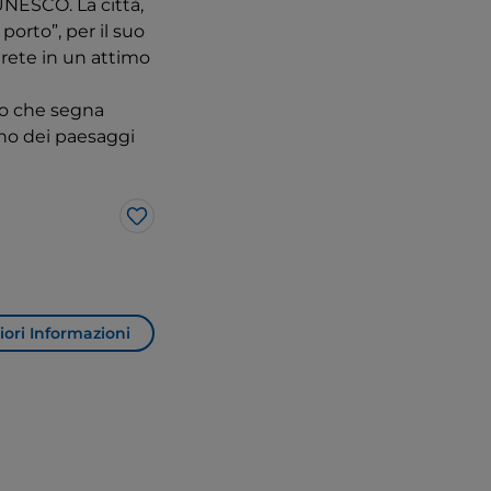
 UNESCO. La città,
 porto”, per il suo
irete in un attimo
io che segna
uno dei paesaggi
Like
ori Informazioni