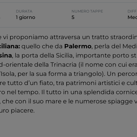
DURATA
NUMERO TAPPE
DIFF
a
1 giorno
5
Med
he vi proponiamo attraversa un tratto straordi
iliana:
quello che da
Palermo
, perla del Med
sina
, la porta della Sicilia, importante porto s
d-orientale della Trinacria (il nome con cui e
l’Isola, per la sua forma a triangolo). Un perco
e tutto d’un fiato, tra patrimoni artistici e cul
ro nel tempo. Il tutto in una splendida cornic
 che con il suo mare e le numerose spiagge v
ro piacere.