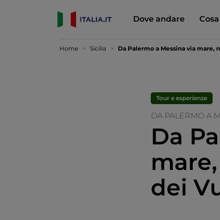
Dove andare
Cosa
Home
Sicilia
Da Palermo a Messina via mare, n
Tour e esperienze
DA PALERMO A 
Da Pa
mare,
dei V