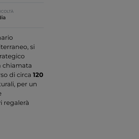
ICOLTÀ
ia
nario
iterraneo, si
trategico
ra chiamata
rso di circa
120
turali, per un
e
i regalerà