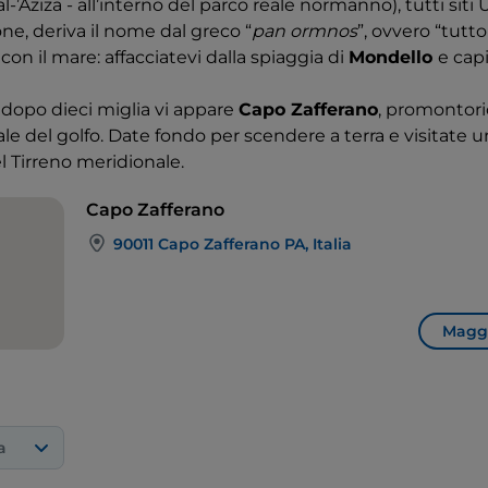
al-’Aziza - all’interno del parco reale normanno), tutti siti
one, deriva il nome dal greco “
pan ormnos
”, ovvero “tutto
con il mare: affacciatevi dalla spiaggia di
Mondello
e cap
 dopo dieci miglia vi appare
Capo Zafferano
, promontor
ale del golfo. Date fondo per scendere a terra e visitate 
l Tirreno meridionale.
Capo Zafferano
90011 Capo Zafferano PA, Italia
Maggi
a