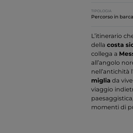
TIPOLOGIA
Percorso in barc
L’itinerario c
della
costa sic
collega a
Mes
all’angolo nor
nell’antichità 
miglia
da viver
viaggio indiet
paesaggistica,
momenti di pu