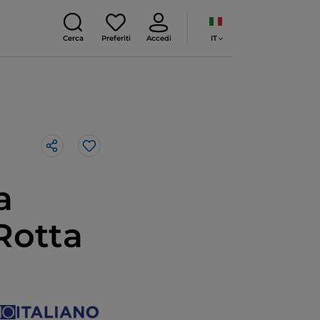
IT
Cerca
Preferiti
Accedi
Like
a
Rotta