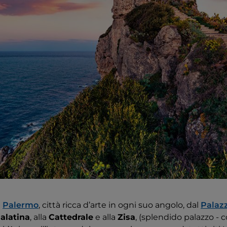
a
Palermo
, città ricca d’arte in ogni suo angolo, dal
Palaz
alatina
, alla
Cattedrale
e alla
Zisa
, (splendido palazzo -