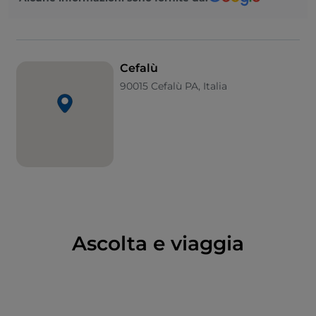
Tempio di Diana
, monumento megalitico a cui greci
e bizantini diedero il contributo in fatto di
restyling
.
Infine la
caratteristica spiaggia
, bagnata da un
mare cristallino.
Cefalù
90015 Cefalù PA, Italia
Ascolta e viaggia