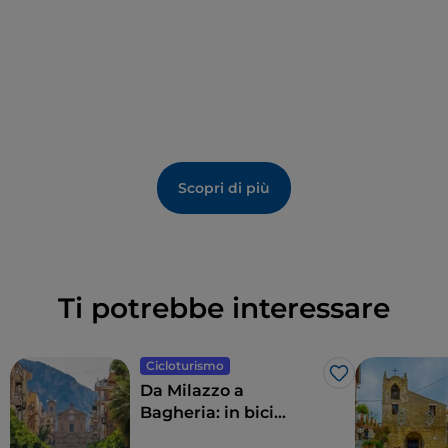
Scopri di più
Ti potrebbe interessare
Cicloturismo
Like
Da Milazzo a
Bagheria: in bici
lungo la costa