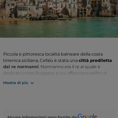
Piccola e pittoresca località balneare della costa
tirrenica siciliana, Cefalù è stata una
città prediletta
dai re normanni
. Normanno era il re al quale è
dedicato corso Ruggero, si cui affacciano edifici di
diverse epoche con balconi in ferro o ghisa e dal
Mostra di più
quale vicoli fatti di scale salgono verso la Rocca e
strade rettilinee scendono verso il mare. Normanna è
l’icona della città, la cattedrale scrigno di straordinari
mosaici dorati. Il
museo Mandralisca
custodisce il
celebre “
Ritratto d’ignoto
”, opera del 1465 di
Alcune informazioni sono fornite da:
Antonello da Messina
. In alto, sulla Rocca, si trova il