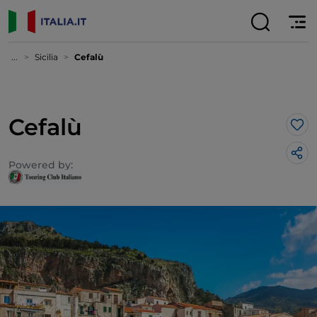
...
Sicilia
Cefalù
Cefalù
Lik
Powered by: