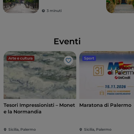
settentrionale della
Sicilia
3 minuti
Eventi
Arte e cultura
Sport
Like
Tesori Impressionisti – Monet
Maratona di Palermo
e la Normandia
Sicilia, Palermo
Sicilia, Palermo