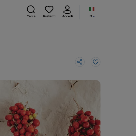
IT
Cerca
Preferiti
Accedi
Like