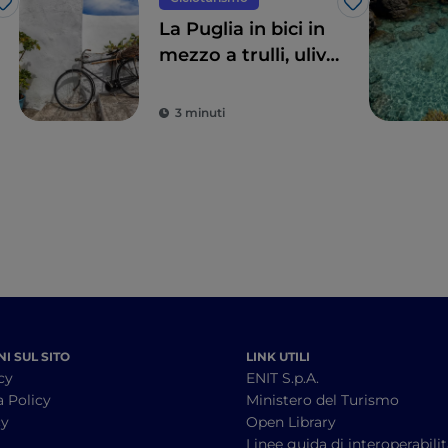
Like
Like
La Puglia in bici in
mezzo a trulli, ulivi
e borghi gioiello
3 minuti
I SUL SITO
LINK UTILI
cy
ENIT S.p.A.
a Policy
Ministero del Turismo
cy
Open Library
à
Linee guida di interoperabili