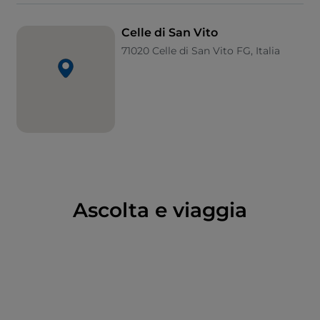
Vito è l’unica minoranza francoprovenzale in Puglia.
Una lingua che diventa ricchezza, un’eredità di suoni
Celle di San Vito
e cadenze che incanta come un’antica melodia.
71020 Celle di San Vito FG, Italia
Ascolta e viaggia