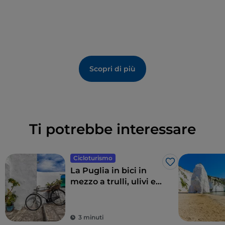
Scopri di più
Ti potrebbe interessare
Cicloturismo
Like
La Puglia in bici in
mezzo a trulli, ulivi e
borghi gioiello
3 minuti