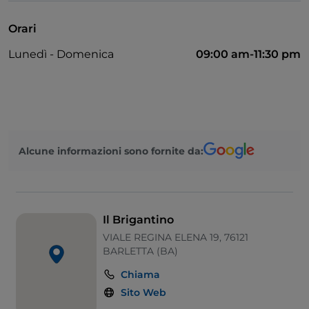
Menù bambini
Orari
Parcheggio
Lunedì - Domenica
09:00 am-11:30 pm
Visa
Wi-Fi
Animali ammessi
Tavoli all'aperto
Alcune informazioni sono fornite da:
Il Brigantino
VIALE REGINA ELENA 19, 76121
BARLETTA (BA)
Chiama
Sito Web