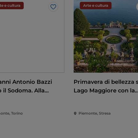
te e cultura
Arte e cultura
Like
anni Antonio Bazzi
Primavera di bellezza 
 il Sodoma. Alla
Lago Maggiore con la
uista del
riapertura delle Isole
scimento
Borromee e di Villa Ta
onte, Torino
Piemonte, Stresa