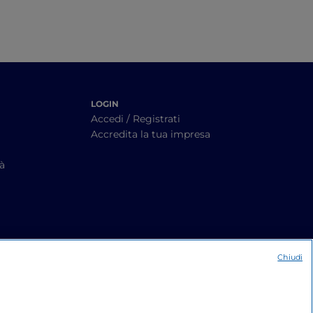
LOGIN
Accedi / Registrati
Accredita la tua impresa
tà
Chiudi