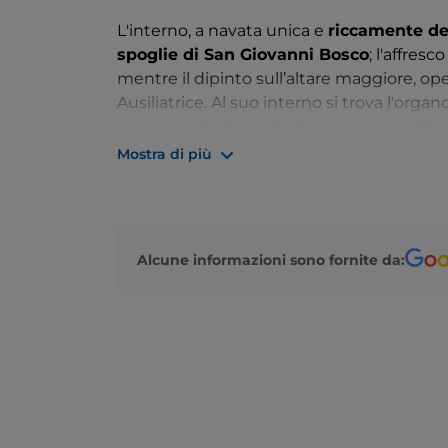
L'interno, a navata unica e
riccamente de
spoglie di San Giovanni Bosco
; l'affres
mentre il dipinto sull’altare maggiore, o
Ausiliatrice. Al suo interno si trova l'org
progetto di Ulisse Matthey, integro nelle s
Mostra di più
Alcune informazioni sono fornite da: