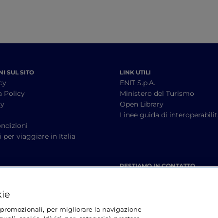
I SUL SITO
LINK UTILI
cy
ENIT S.p.A.
a Policy
Ministero del Turismo
cy
Open Library
à
Linee guida di interoperabili
ndizioni
 per viaggiare in Italia
RESTIAMO IN CONTATTO
kie
tà promozionali, per migliorare la navigazione