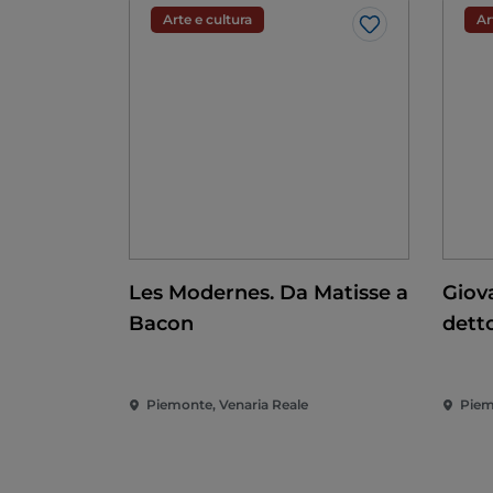
Arte e cultura
Ar
Like
Les Modernes. Da Matisse a
Giov
Bacon
detto
conq
Rina
Piemonte, Venaria Reale
Piem