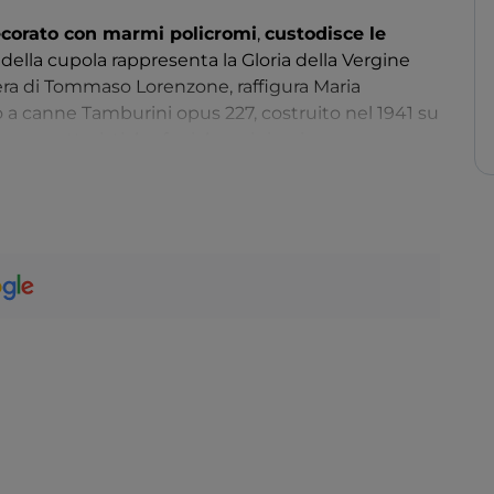
corato con marmi policromi
,
custodisce le
co della cupola rappresenta la Gloria della Vergine
pera di Tommaso Lorenzone, raffigura Maria
ano a canne Tamburini opus 227, costruito nel 1941 su
ue caratteristiche foniche originarie.