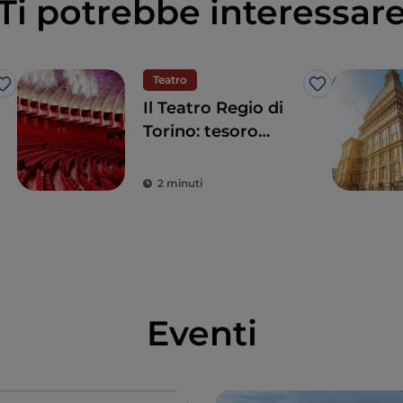
Ti potrebbe interessar
Teatro
Like
Like
Il Teatro Regio di
Torino: tesoro
sabaudo dal design
d’avanguardia
2 minuti
Eventi