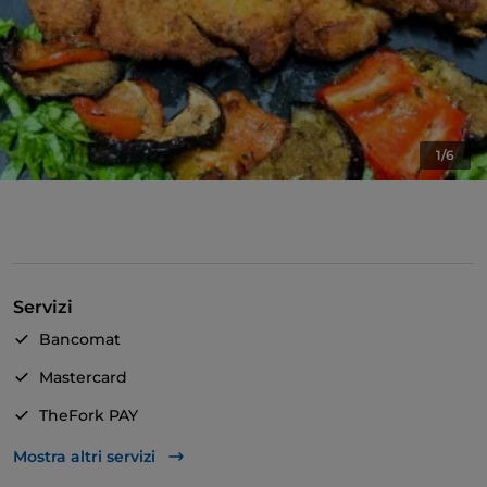
1/6
Servizi
Bancomat
Mastercard
TheFork PAY
Unionpay via TheFork PAY
Mostra altri servizi