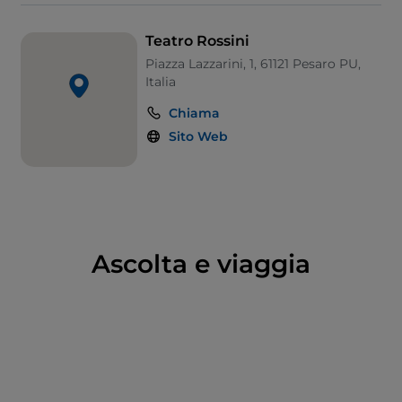
portale bugnato di Filippo Terzi che tuttora
costituisce l’ingresso principale. Nel 1855 il teatro
Teatro Rossini
venne intitolato a Rossini. Nel 1934 venne ricostruita
Piazza Lazzarini, 1, 61121 Pesaro PU,
la facciata, modificato il ridotto e realizzata un’ampia
Italia
sala (l’attuale Sala della Repubblica) all’altezza del
Chiama
terzo ordine di palchi.
Sito Web
La riapertura del Rossini nel 1980 decreta l’inizio di
una vita intensissima in contemporanea con la
nascita del Rossini Opera Festival.
Il teatro ospita nel corso dell’anno: produzioni liriche
e concerti del Rossini Opera Festival, la Stagione
Ascolta e viaggia
Teatrale, la Stagione Concertistica e il Festival
Nazionale d’Arte Drammatica.
Foto credit:
Regione Marche