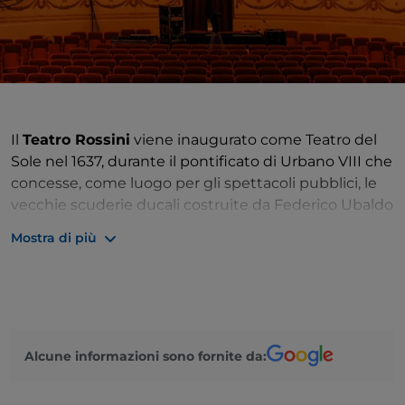
Il
Teatro Rossini
viene inaugurato come Teatro del
Sole nel 1637, durante il pontificato di Urbano VIII che
concesse, come luogo per gli spettacoli pubblici, le
vecchie scuderie ducali costruite da Federico Ubaldo
Della Rovere.
Mostra di più
L’edificio subì nel tempo diverse trasformazioni; una
vera e propria ricostruzione si deve all’architetto
Pietro Ghinelli tra il 1816 e il 1818, anno in cui è
inaugurato come Teatro Nuovo con una eccezionale
rappresentazione de
La gazza ladra
diretta dallo
Alcune informazioni sono fornite da:
stesso Gioacchino Rossini, già celebre anche se
appena ventisettenne. Del vecchio edificio si salva il