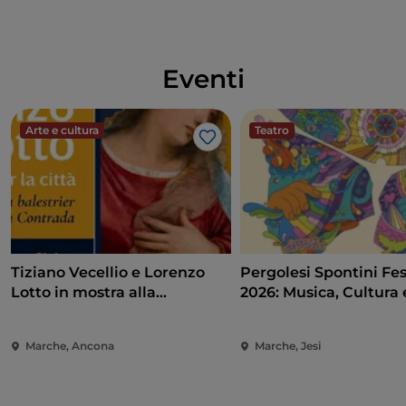
Eventi
Arte e cultura
Teatro
Like
Tiziano Vecellio e Lorenzo
Pergolesi Spontini Fes
Lotto in mostra alla
2026: Musica, Cultura 
Pinacoteca di Ancona
Spettacolo nel Cuore 
Marche
Marche, Ancona
Marche, Jesi