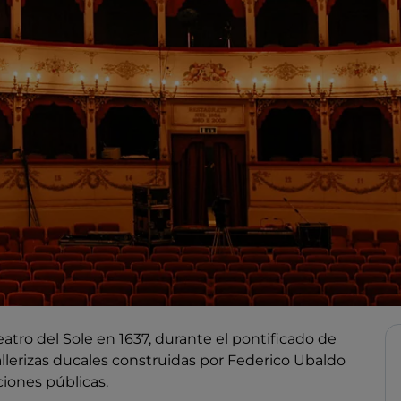
tro del Sole en 1637, durante el pontificado de
allerizas ducales construidas por Federico Ubaldo
iones públicas.