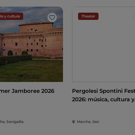
te y cultura
Theater
Me gusta
er Jamboree 2026
Pergolesi Spontini Fest
2026: música, cultura y
espectáculo en el cor
de las Marcas
e, Senigallia
Marche, Jesi