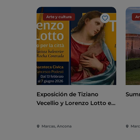
Arte y cultura
Ar
Me gusta
Exposición de Tiziano
Summ
Vecellio y Lorenzo Lotto en
la Pinacoteca de Ancona
Marcas, Ancona
March