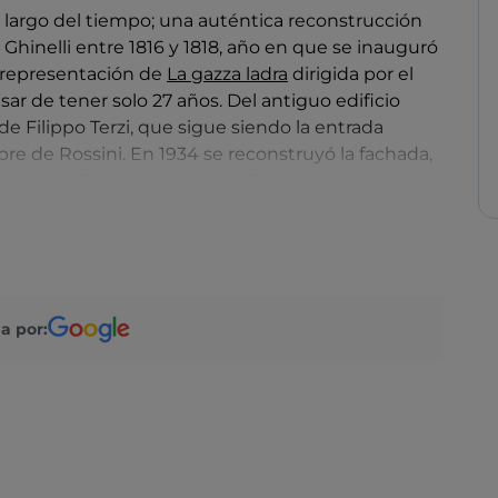
 lo largo del tiempo; una auténtica reconstrucción
o Ghinelli entre 1816 y 1818, año en que se inauguró
 representación de
La gazza ladra
dirigida por el
ar de tener solo 27 años. Del antiguo edificio
e Filippo Terzi, que sigue siendo la entrada
mbre de Rossini. En 1934 se reconstruyó la fachada,
ran sala (la actual Sala della Repubblica) a la
ó el comienzo de una intensa vida al mismo
Ópera Rossini.
nes de ópera y conciertos del Festival de Ópera
a por:
rada de Conciertos y el Festival Nacional de