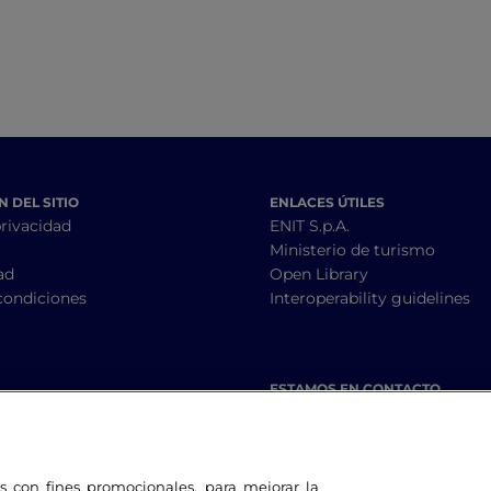
 DEL SITIO
ENLACES ÚTILES
privacidad
ENIT S.p.A.
Ministerio de turismo
ad
Open Library
condiciones
Interoperability guidelines
ESTAMOS EN CONTACTO
les con fines promocionales, para mejorar la