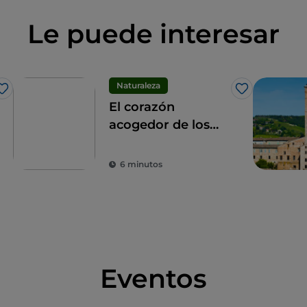
Le puede interesar
Naturaleza
Me gusta
Me gusta
El corazón
acogedor de los
Apeninos: los 9
municipios de las
6 minutos
Altas Marcas
Eventos