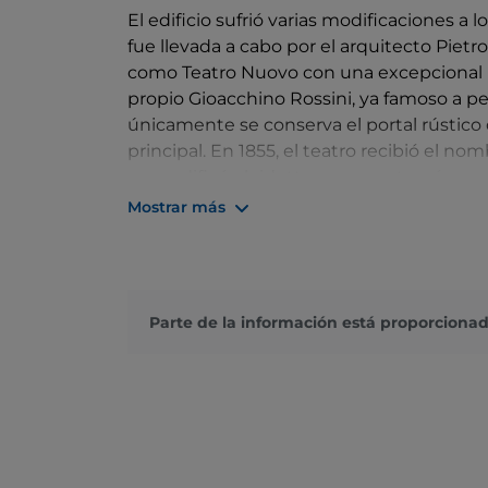
El edificio sufrió varias modificaciones a
fue llevada a cabo por el arquitecto Pietr
como Teatro Nuovo con una excepcional
propio Gioacchino Rossini, ya famoso a pes
únicamente se conserva el portal rústico d
principal. En 1855, el teatro recibió el no
se modificó el ridotto y se construyó una g
altura del tercer nivel de palcos.
Mostrar más
La reapertura del Rossini en 1980 decret
tiempo que el nacimiento del Festival de 
Durante el año, el teatro acoge produccio
Parte de la información está proporcionad
Rossini, la Temporada de Teatro, la Tempo
Teatro.
Photo credit:
Regione Marche