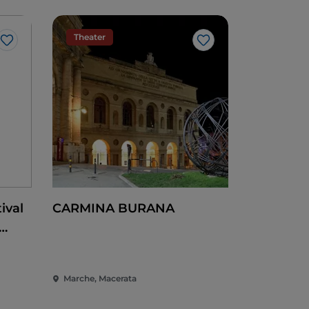
Theater
Me gusta
Me gusta
ival
CARMINA BURANA
azón
Marche, Macerata