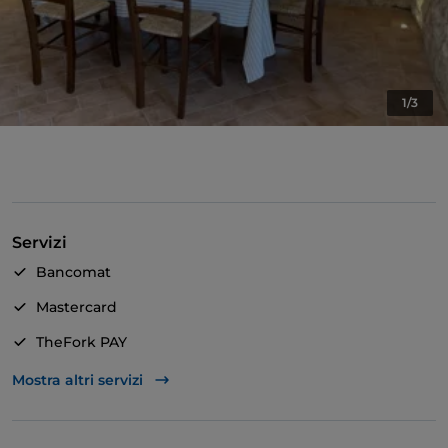
1/3
Servizi
Bancomat
Mastercard
TheFork PAY
Unionpay via TheFork PAY
Mostra altri servizi
Visa
Wi-Fi