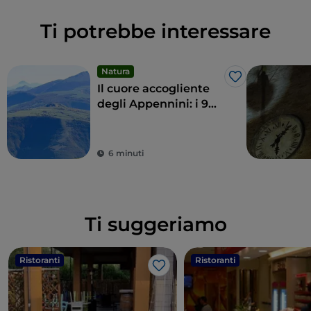
Ti potrebbe interessare
Natura
Like
Il cuore accogliente
degli Appennini: i 9
comuni delle Alte
Marche
6 minuti
Ti suggeriamo
Ristoranti
Ristoranti
Like