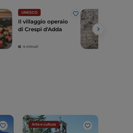
UNESCO
UN
Like
Il villaggio operaio
Val
di Crespi d'Adda
pezz
lun
4 minuti
4 m
Arte e cultura
Arte e cu
Like
Like