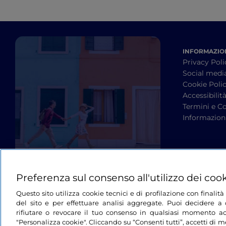
INFORMAZION
Privacy Poli
Social medi
Cookie Poli
Accessibilit
Termini e Co
Informazioni
Preferenza sul consenso all'utilizzo dei coo
Questo sito utilizza cookie tecnici e di profilazione con finali
del sito e per effettuare analisi aggregate. Puoi decidere a q
rifiutare o revocare il tuo consenso in qualsiasi momento ac
"Personalizza cookie". Cliccando su “Consenti tutti”, accetti di me