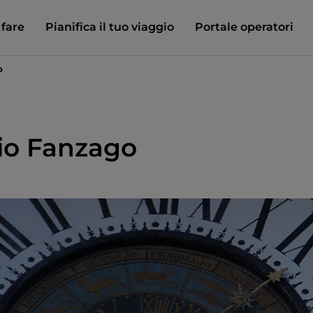
 fare
Pianifica il tuo viaggio
Portale operatori
o
rio Fanzago