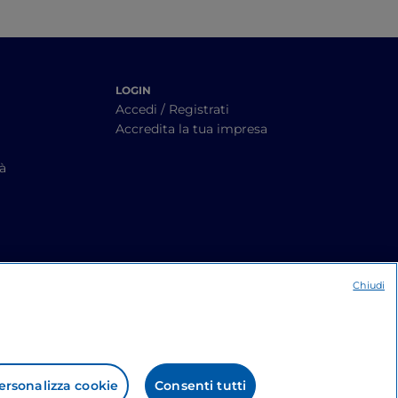
LOGIN
Accedi / Registrati
Accredita la tua impresa
tà
Chiudi
ersonalizza cookie
Consenti tutti