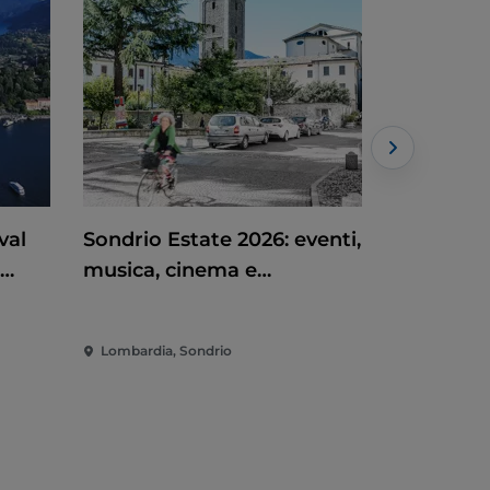
val
Sondrio Estate 2026: eventi,
Lodi al So
musica, cinema e
eventi, c
e e
divertimento nel cuore
nel cuore
omo
della città
Lombardia, Sondrio
Lombardia,