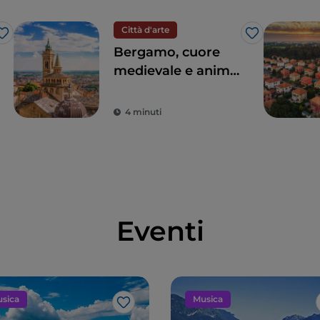
Città d'arte
Like
Like
Bergamo, cuore
medievale e anima
contemporanea
4 minuti
Eventi
sica
Musica
Like