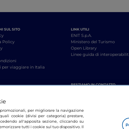
I SUL SITO
LINK UTILI
cy
ENIT S.p.A.
a Policy
Ministero del Turismo
cy
Open Library
à
Linee guida di interoperabili
ndizioni
 per viaggiare in Italia
RESTIAMO IN CONTATTO
kie
tà promozionali, per migliorare la navigazione
uali cookie (divisi per categoria) prestare,
cedendo all'apposita sezione, cliccando su
P
morizzare tutti i cookie sul tuo dispositivo. Il