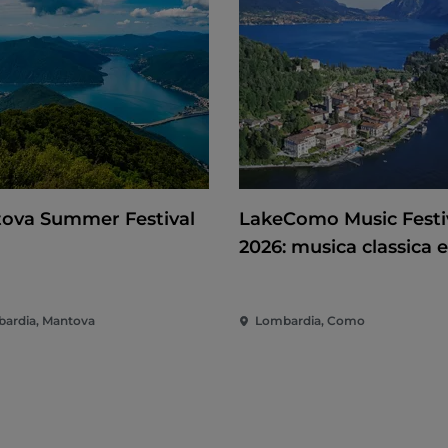
ova Summer Festival
LakeComo Music Festi
2026: musica classica e
contemporanea tra vill
giardini sul Lago di C
ardia, Mantova
Lombardia, Como