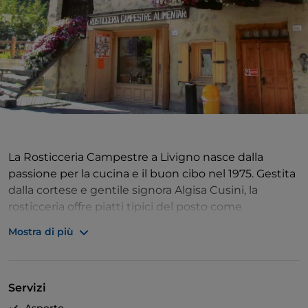
La Rosticceria Campestre a Livigno nasce dalla
passione per la cucina e il buon cibo nel 1975. Gestita
dalla cortese e gentile signora Algisa Cusini, la
rosticceria offre piatti tipici del posto come
pizzoccheri, polenta taragna, Costine, Stinchi di
Mostra di più
maiale, Arrosto di vitello, Pollo allo spiedo con
patatine fritte e panini con affettati per i più
affrettati. Oltre al servizio di rosticceria, è possibile
Servizi
usufruire dei prodotti da minimarket, surgelati e
alimentari in genere.