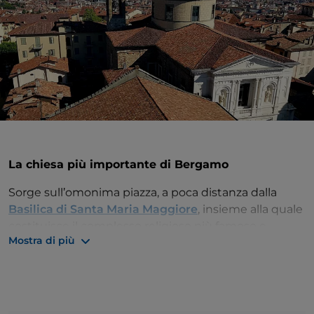
La chiesa più importante di Bergamo
Sorge sull’omonima piazza, a poca distanza dalla
Basilica di Santa Maria Maggiore
, insieme alla quale
costituisce il complesso religioso più famoso e
Mostra di più
visitato di tutta
Bergamo Alta
. Il
Duomo
, o
Cattedrale di Sant’Alessandro Martire
, ha una
facciata elegante in stile neoclassico, realizzata in
marmo bianco di Botticino.