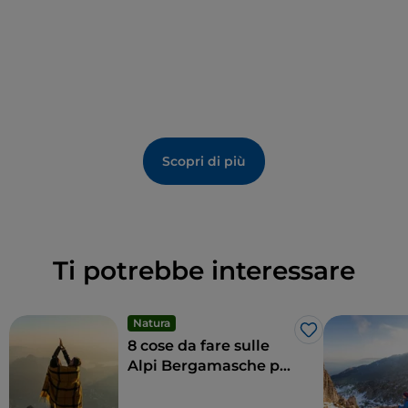
All’interno, un tripudio di
arazzi, affreschi, stucchi
e
altre decorazioni vi faranno restare a bocca aperta.
Soffermatevi anche davanti alla tomba del
compositore Gaetano Donizetti per un omaggio a
uno dei bergamaschi più famosi di tutti i tempi.
Scopri di più
Ti potrebbe interessare
Natura
Like
8 cose da fare sulle
Alpi Bergamasche per
vivere la loro bellezza