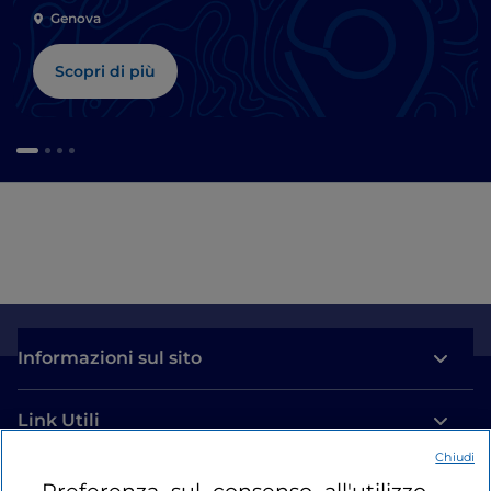
Genova
Scopri di più
Informazioni sul sito
Link Utili
Chiudi
Login