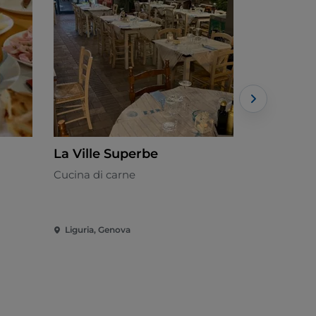
La Ville Superbe
Spin Rist
Cucina di carne
Italiana - 
Liguria, Genova
Liguria, Ge