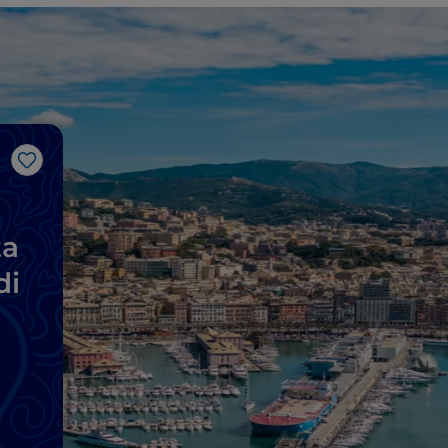
Like
ta
di