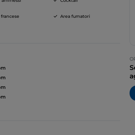
i ammessi
Cocktail
a francese
Area fumatori
O
S
 pm
a
 pm
 pm
 pm