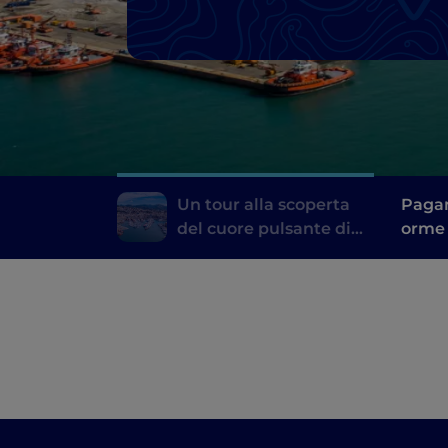
Un tour alla scoperta
Pagan
del cuore pulsante di
orme 
Genova