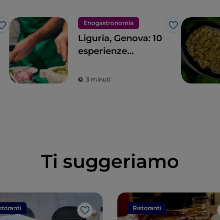
Enogastronomia
Like
Like
Liguria, Genova: 10
esperienze
gastronomiche
nell’antica
3 minuti
Repubblica
marinara
Ti suggeriamo
storanti
Ristoranti
Like