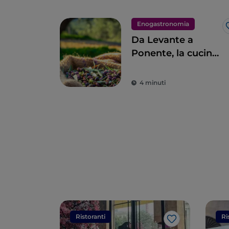
Enogastronomia
Da Levante a
Ponente, la cucina
ligure in 11 tappe
4 minuti
Ristoranti
Ri
Like