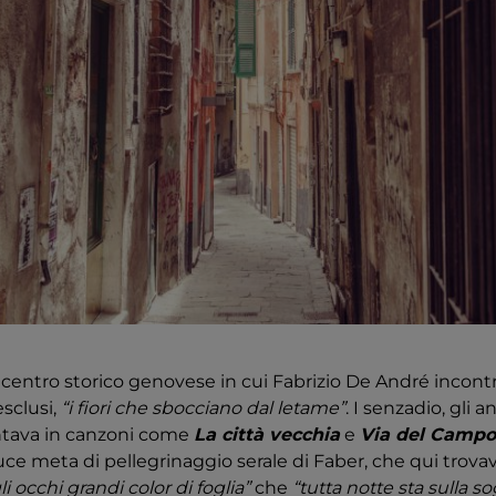
il centro storico genovese in cui Fabrizio De André incontra
esclusi,
“i fiori che sbocciano dal letame”
. I senzadio, gli 
ntava in canzoni come
La città vecchia
e
Via del Campo
uce meta di pellegrinaggio serale di Faber, che qui trov
li occhi grandi color di foglia”
che
“tutta notte sta sulla so