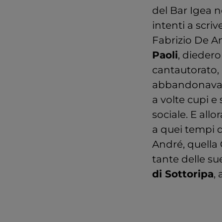
del Bar Igea n
intenti a scriv
Fabrizio De A
Paoli
, diedero
cantautorato,
abbandonava l
a volte cupi e
sociale. E all
a quei tempi d
André, quella 
tante delle su
di Sottoripa
, 