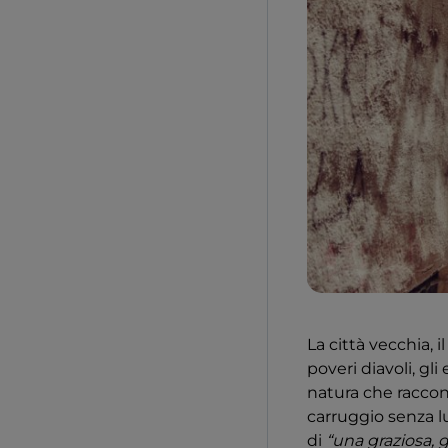
La città vecchia, 
poveri diavoli, gli 
natura che racco
carruggio senza l
di
“una graziosa, g