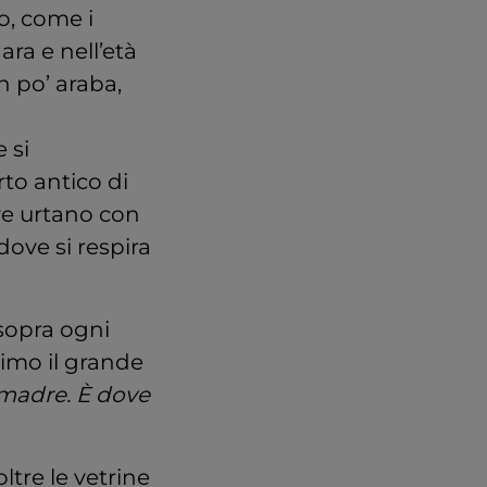
o, come i
ra e nell’età
n po’ araba,
 si
rto antico di
ve urtano con
dove si respira
sopra ogni
imo il grande
madre. È dove
oltre le vetrine