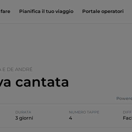
 fare
Pianifica il tuo viaggio
Portale operatori
A E DE ANDRÉ
a cantata
Powere
DURATA
NUMERO TAPPE
DIFF
3 giorni
4
Faci