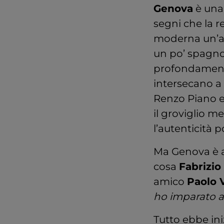
Genova
è una 
segni che la r
moderna un’ari
un po’ spagnol
profondamente
intersecano a 
Renzo Piano e
il groviglio me
l’autenticità 
Ma Genova è a
cosa
Fabrizio
amico
Paolo V
ho imparato a 
Tutto ebbe iniz