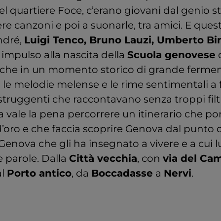
el quartiere Foce, c’erano giovani dal genio s
ere canzoni e poi a suonarle, tra amici. E questi
ndré,
Luigi Tenco, Bruno Lauzi, Umberto Bin
 impulso alla nascita della
Scuola genovese
 che in un momento storico di grande ferment
e melodie melense e le rime sentimentali a f
 struggenti che raccontavano senza troppi filtri
ora vale la pena percorrere un itinerario che p
’oro e che faccia scoprire Genova dal punto d
Genova che gli ha insegnato a vivere e a cui l
e parole. Dalla
Città vecchia
, con
via del Ca
al
Porto antico
, da
Boccadasse
a
Nervi
.