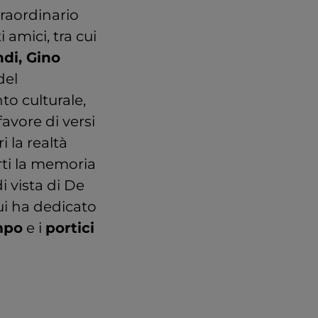
traordinario
 amici, tra cui
di, Gino
del
o culturale,
avore di versi
 la realtà
orti la memoria
i vista di De
ui ha dedicato
mpo
e i
portici