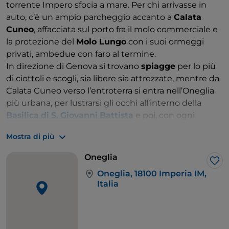
torrente Impero sfocia a mare. Per chi arrivasse in
auto, c’è un ampio parcheggio accanto a
Calata
Cuneo
, affacciata sul porto fra il molo commerciale e
la protezione del
Molo Lungo
con i suoi ormeggi
privati, ambedue con faro al termine.
In direzione di Genova si trovano
spiagge
per lo più
di ciottoli e scogli, sia libere sia attrezzate, mentre da
Calata Cuneo verso l’entroterra si entra nell’Oneglia
più urbana, per lustrarsi gli occhi all’interno della
Basilica di S. Giovanni Battista
e poi, con ogni
probabilità, accomodarsi ai tavolini sotto i portici di
Mostra di più
Piazza Dante
.
Che il Ponente ligure sia terra di ulivi è noto.
Oneglia
Converrà allora portarsi un po’ più lontani dal mare
Lik
Oneglia, 18100 Imperia IM,
per andare a informarsi meglio – è un’esposizione
Italia
vivace, didattica ma assolutamente non noiosa – al
Museo dell’Olivo Carlo Carli
. L’azienda lo ha
organizzato come proprio museo d’impresa, ma
anche come celebrazione dell’albero simbolo del