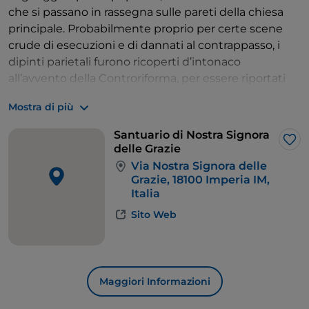
che si passano in rassegna sulle pareti della chiesa
principale. Probabilmente proprio per certe scene
crude di esecuzioni e di dannati al contrappasso, i
dipinti parietali furono ricoperti d’intonaco
all’avvento della Controriforma, per essere riportati
alla luce soltanto a partire dalla fine dell’800.
Mostra di più
Se poi si volesse allargare la visita ad altri luoghi
meno prossimi nell’entroterra – ma per chi sta
Santuario di Nostra Signora
visitando Imperia serve proprio un’auto, perché sono
Lik
delle Grazie
una cinquantina di chilometri fin oltre Arma di
Via Nostra Signora delle
Taggia – un suggerimento che senz’altro si impone è
Grazie, 18100 Imperia IM,
Italia
quello di
Ceriana
, un borgo arrampicato su dislivelli e
scorci, con mura e chiese a picco sulle rocce,
Sito Web
immeritatamente poco considerato dal turismo
tradizionale. Per tornare in chiusura ai Premi Nobel,
era di Ceriana la famiglia dell’imperiese Giulio Natta.
Maggiori Informazioni