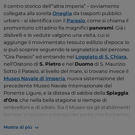
Il centro storico dell’“altra Imperia” – ovviamente
collegata alla sorella
Oneglia
da trasporti pubblici
urbani – si identifica con il
Parasio
, come si chiama il
promontorio cittadino fra magnifici
panorami
. Già i
dislivelli e le vedute valgono una visita, cui si
aggiunge il movimentato tessuto edilizio d’epoca: lo
si può scoprire seguendo la segnaletica del percorso
“Gira Parasio” ed entrando nel
Loggiato di S. Chiara
,
nell’Oratorio di
S. Pietro
e nel
Duomo
di S. Maurizio.
Sotto il Parasio, al livello del mare, si trovano invece il
Museo Navale di Imperia
, nuova sistemazione del
precedente Museo Navale Internazionale del
Ponente Ligure, e la distesa di sabbia della
Spiaggia
d’Oro
, che nella bella stagione si riempie di
ombrelloni e di sdraio. Sia il Museo sia gli stabilimenti
balneari si trovano a ridosso del porto, che ha bacino
e approdi protetti dal
Molo Lungo
: sarà bene
Mostra di più
passeggiare sino al faro dove il molo termina, perché