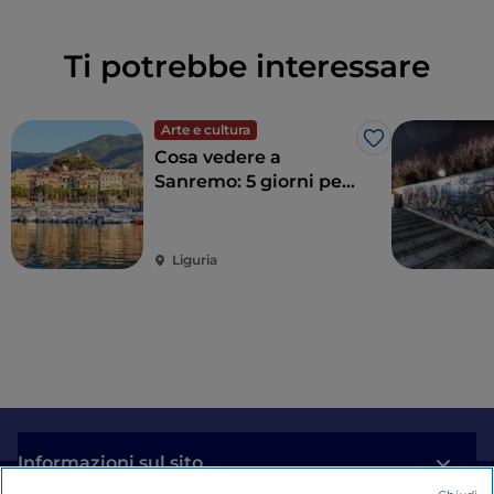
Ti potrebbe interessare
Arte e cultura
Like
Cosa vedere a
Sanremo: 5 giorni per
scoprire la città in
occasione del Festival
Liguria
Informazioni sul sito