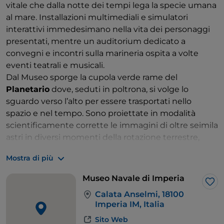
vitale che dalla notte dei tempi lega la specie umana
al mare. Installazioni multimediali e simulatori
interattivi immedesimano nella vita dei personaggi
presentati, mentre un auditorium dedicato a
convegni e incontri sulla marineria ospita a volte
eventi teatrali e musicali.
Dal Museo sporge la cupola verde rame del
Planetario
dove, seduti in poltrona, si volge lo
sguardo verso l’alto per essere trasportati nello
spazio e nel tempo. Sono proiettate in modalità
scientificamente corrette le immagini di oltre seimila
astri in diversi momenti della rotazione terrestre,
della Luna, dei pianeti e della volta celeste da ogni
Mostra di più
parte della Terra – o da una stazione spaziale.
Museo Navale di Imperia
Lik
Calata Anselmi, 18100
Imperia IM, Italia
Sito Web