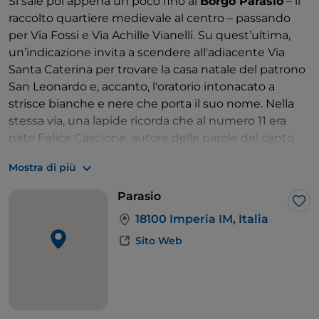
Si sale poi appena un poco fino al
Borgo Parasio
– il
raccolto quartiere medievale al centro – passando
per Via Fossi e Via Achille Vianelli. Su quest’ultima,
un’indicazione invita a scendere all'adiacente Via
Santa Caterina per trovare la casa natale del patrono
San Leonardo e, accanto, l'oratorio intonacato a
strisce bianche e nere che porta il suo nome. Nella
stessa via, una lapide ricorda che al numero 11 era
nato Felice Cascione, autore delle parole del canto
resistenziale “Fischia il vento”.
Mostra di più
Via Vianelli continua seguendo l’ovale del Borgo
Parasio, arrivando presto al panoramico
Loggiato di
Parasio
S. Chiara
e al vicinissimo
Oratorio di S. Pietro
. Altri
Lik
18100 Imperia IM, Italia
panorami sono garantiti poco fuori città: seguendo il
tracciato dell’Aurelia fino all’altezza del Polo
Sito Web
Universitario – ci si trova nel quartiere
Borgo Foce
– si
può cercare l’imbocco di Salita Monte Calvario per
raggiungere il
Santuario di Monte Calvario
.