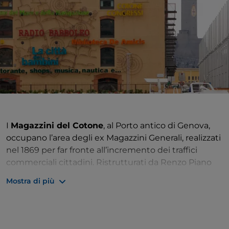
I
Magazzini del Cotone
, al Porto antico di Genova,
occupano l’area degli ex Magazzini Generali, realizzati
nel 1869 per far fronte all’incremento dei traffici
commerciali cittadini. Ristrutturati da Renzo Piano
nel 1992, nell’ambito del progetto di
restyling
del
Mostra di più
Porto antico
, sono oggi un punto di riferimento
cittadino per la cultura e il divertimento. Ospitano il
Centro Congressi
, le 11
sale cinematografiche
del
Cineplex, diversi
negozi
tra cui il Music Store, uno dei