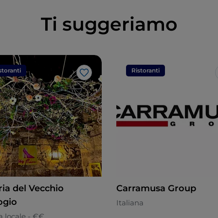
Ti suggeriamo
storanti
Ristoranti
Like
ria del Vecchio
Carramusa Group
ogio
Italiana
 locale - €€