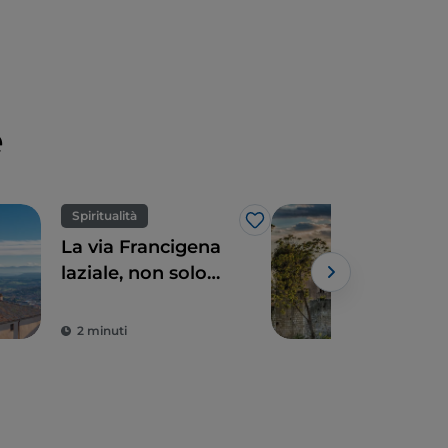
e
Spiritualità
Arte
Like
La via Francigena
Tarq
laziale, non solo
Med
Roma
ti a
Powe
2 minuti
3 m