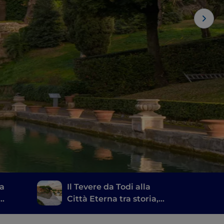
ma
Il Tevere da Todi alla
Città Eterna tra storia,
na
mito e natura