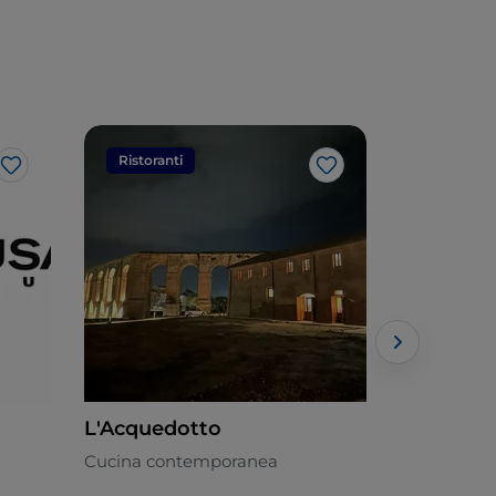
Ristoranti
Ristorant
Like
Like
L'Acquedotto
Essenza
Cucina contemporanea
Cucina loca