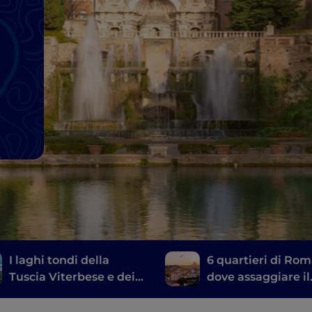
I laghi tondi della
6 quartieri di Ro
Tuscia Viterbese e dei
dove assaggiare il
Castelli Romani
meglio della cuci
tipica