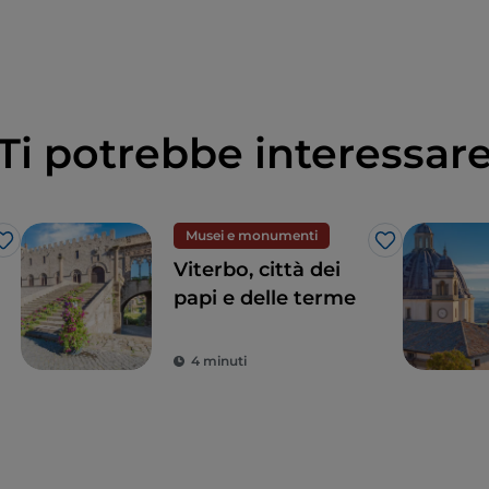
Ti potrebbe interessar
Musei e monumenti
Like
Like
Viterbo, città dei
papi e delle terme
4 minuti