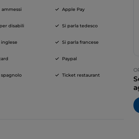
i ammessi
Apple Pay
er disabili
Si parla tedesco
a inglese
Si parla francese
card
Paypal
O
a spagnolo
Ticket restaurant
S
a