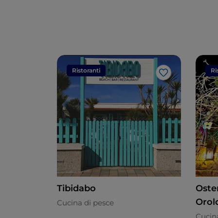
Ristoranti
Ri
Like
Tibidabo
Oste
Orol
Cucina di pesce
Cucina