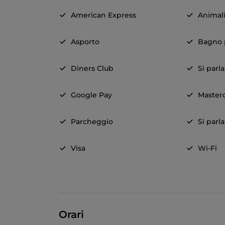
American Express
Animal
Asporto
Bagno p
Diners Club
Si parl
Google Pay
Master
Parcheggio
Si parl
Visa
Wi-Fi
Orari