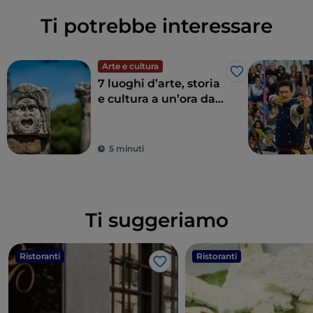
Ti potrebbe interessare
Arte e cultura
Like
7 luoghi d’arte, storia
e cultura a un’ora da
Roma
5 minuti
Ti suggeriamo
Ristoranti
Ristoranti
Like