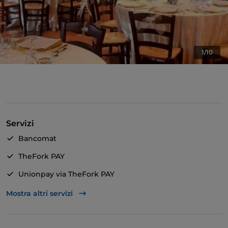
1/10
Servizi
Bancomat
TheFork PAY
Unionpay via TheFork PAY
Accesso disabili
Mostra altri servizi
Animali ammessi
Bagno per disabili