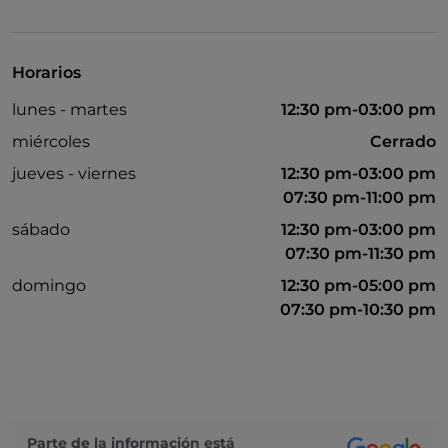
Baño para inválidos
Se habla alemán
Horarios
Diners Club
lunes - martes
12:30 pm-03:00 pm
Se habla inglés
miércoles
Cerrado
Se habla francés
jueves - viernes
12:30 pm-03:00 pm
07:30 pm-11:00 pm
Google Pay
sábado
12:30 pm-03:00 pm
Mastercard
07:30 pm-11:30 pm
Paypal
domingo
12:30 pm-05:00 pm
Aparcamiento
07:30 pm-10:30 pm
Se habla español
Ticket restaurant
Visa
Parte de la información está
Wi-Fi