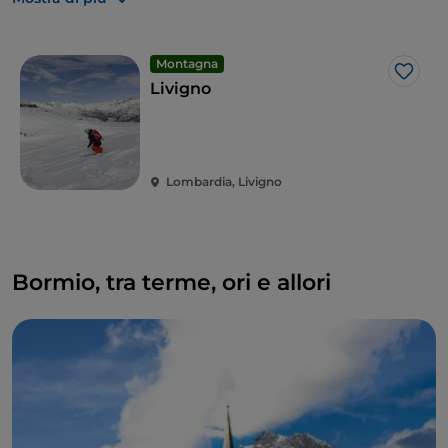
ad alta quota: nei suoi più di
250 negozi
potrai
fare
acquisti duty-free
.
Montagna
Like
Livigno
Lombardia, Livigno
Bormio, tra terme, ori e allori