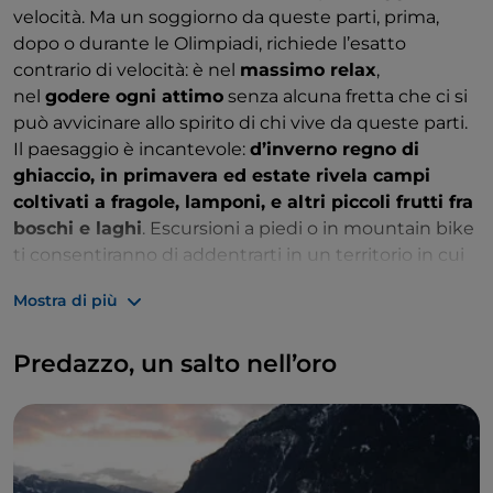
velocità. Ma un soggiorno da queste parti, prima,
dopo o durante le Olimpiadi, richiede l’esatto
contrario di velocità: è nel
massimo relax
,
nel
godere ogni attimo
senza alcuna fretta che ci si
può avvicinare allo spirito di chi vive da queste parti.
Il paesaggio è incantevole:
d’inverno regno di
ghiaccio, in primavera ed estate rivela campi
coltivati a fragole, lamponi, e altri piccoli frutti fra
boschi e laghi
. Escursioni a piedi o in mountain bike
ti consentiranno di addentrarti in un territorio in cui
la natura regala il suo meglio.
Mostra di più
Predazzo, un salto nell’oro