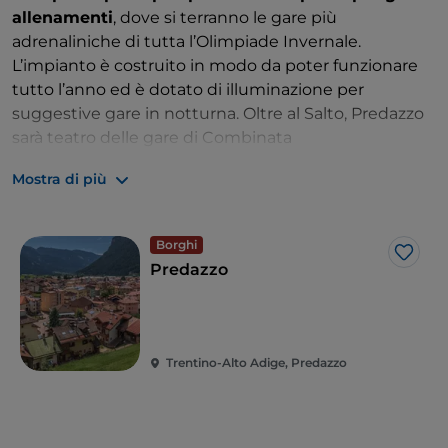
allenamenti
, dove si terranno le gare più
adrenaliniche di tutta l’Olimpiade Invernale.
L’impianto è costruito in modo da poter funzionare
tutto l’anno ed è dotato di illuminazione per
suggestive gare in notturna. Oltre al Salto, Predazzo
sarà teatro delle gare di Combinata
Nordica.
Consiglio da segnare in agenda
: qui vicino,
Mostra di più
in Valmaggiore, si incontra il Bosco che Suona, dove
gli abeti di risonanza sono stati “battezzati” da
musicisti di fama internazionale.
Borghi
Like
Predazzo
Trentino-Alto Adige, Predazzo