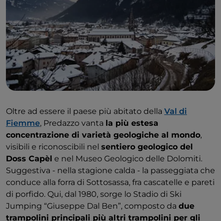
Oltre ad essere il paese più abitato della
Val di
Fiemme
, Predazzo vanta
la più estesa
concentrazione di varietà geologiche al mondo
,
visibili e riconoscibili nel
sentiero geologico del
Doss Capèl
e nel Museo Geologico delle Dolomiti.
Suggestiva - nella stagione calda - la passeggiata che
conduce alla forra di Sottosassa, fra cascatelle e pareti
di porfido. Qui, dal 1980, sorge lo Stadio di Ski
Jumping “Giuseppe Dal Ben”, composto da
due
trampolini principali più altri trampolini per gli