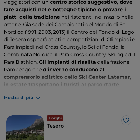
viaggiatori con un
centro storico suggestivo, dove
fare acquisti nelle botteghe tipiche o provare i
piatti della tradizione
nei ristoranti, nei masi o nelle
osterie. Già sede dei Campionati del Mondo di Sci
Nordico (1991, 2003, 2013) il Centro del Fondo di Lago
di Tesero ospiterà atleti e competizioni di Olimpiadi e
Paralimpiadi nel Cross Country, lo Sci di Fondo, la
Combinata Nordica, il Para Cross Country-Skiing ed il
Para Biathlon.
Gli impianti di risalita
della frazione
Pampeago che
d’inverno conducono al
comprensorio sciistico dello Ski Center Latemar,
in estate trasportano i turisti al parco d’arte
RespirArt e fra i sentieri tematici del Latemarium
.
Mostra di più
Gli amanti delle due ruote avranno di che divertirsi
da queste parti, sulla
pista ciclabile delle Dolomiti
,
sui tanti sentieri per mountain bike, e infine
Borghi
sulla
mitica salita rosa del Giro d’Italia
.
Like
Tesero