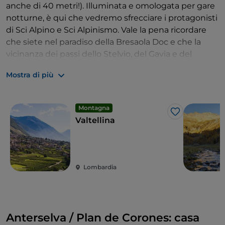
anche di 40 metri!). Illuminata e omologata per gare
notturne, è qui che vedremo sfrecciare i protagonisti
di Sci Alpino e Sci Alpinismo. Vale la pena ricordare
che siete nel paradiso della Bresaola Doc e che la
vicinanza dei passi dello Stelvio, del Gavia e del
Mortirolo trasformano queste zone in estate
Mostra di più
nell’Olimpo delle due ruote, dove negli anni molti
campioni hanno scritto pagine epiche del ciclismo.
Montagna
Like
Valtellina
Lombardia
Anterselva / Plan de Corones: casa