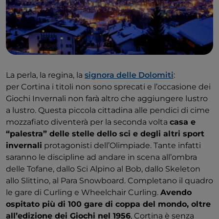
La perla, la regina, la
signora delle Dolomiti
:
per Cortina i titoli non sono sprecati e l’occasione dei
Giochi Invernali non farà altro che aggiungere lustro
a lustro. Questa piccola cittadina alle pendici di cime
mozzafiato diventerà per la seconda volta
casa e
“palestra” delle stelle dello sci e degli altri sport
invernali
protagonisti dell’Olimpiade. Tante infatti
saranno le discipline ad andare in scena all’ombra
delle Tofane, dallo Sci Alpino al Bob, dallo Skeleton
allo Slittino, al Para Snowboard. Completano il quadro
le gare di Curling e Wheelchair Curling.
Avendo
ospitato più di 100 gare di coppa del mondo, oltre
all’edizione dei Giochi nel 1956
, Cortina è senza