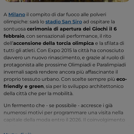
A
Milano
il compito di dar fuoco alle polveri
olimpiche: sarà lo
stadio San Siro
ad ospitare la
sontuosa
cerimonia di apertura dei Giochi il 6
febbraio
, con sensazionali performance, il rito
dell’
accensione della torcia olimpica
e la sfilata di
tutti gli atleti. Con Expo 2015 la città ha conosciuto
davvero un nuovo rinascimento, e grazie al ruolo di
protagonista alle prossime Olimpiadi e Paralimpiadi
invernali saprà rendere ancora più affascinante il
proprio tessuto urbano. Con scelte sempre più
eco-
friendly e green
, sia per lo sviluppo architettonico
della città che per la mobilità.
Un fermento che - se possibile - accresce i già
numerosi motivi per programmare una visita nella
capitale della moda entro il 2026. Il coinvolgimento
di Milano nei Giochi va oltre la cerimonia d’apertura di