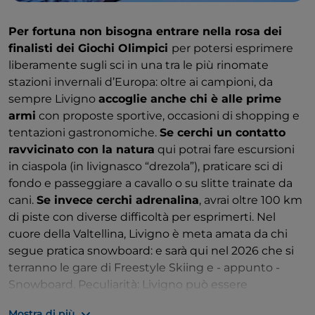
Per fortuna non bisogna entrare nella rosa dei
finalisti dei Giochi Olimpici
per potersi esprimere
liberamente sugli sci in una tra le più rinomate
stazioni invernali d’Europa: oltre ai campioni, da
sempre Livigno
accoglie anche chi è alle prime
armi
con proposte sportive, occasioni di shopping e
tentazioni gastronomiche.
Se cerchi un contatto
ravvicinato con la natura
qui potrai fare escursioni
in ciaspola (in livignasco “drezola”), praticare sci di
fondo e passeggiare a cavallo o su slitte trainate da
cani.
Se invece cerchi adrenalina
, avrai oltre 100 km
di piste con diverse difficoltà per esprimerti. Nel
cuore della Valtellina, Livigno è meta amata da chi
segue pratica snowboard: e sarà qui nel 2026 che si
terranno le gare di Freestyle Skiing e - appunto -
Snowboard. Peculiarità: Livigno può essere
considerata anche come un enorme outlet di lusso
Mostra di più