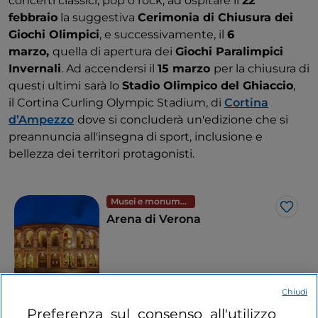
concerti classici, pop o rock, ad ospitare il
22
febbraio
la suggestiva
Cerimonia di Chiusura dei
Giochi Olimpici
, e successivamente, il
6
marzo,
quella di apertura dei
Giochi Paralimpici
Invernali
. Ad accendersi il
15 marzo
per la chiusura di
questi ultimi
sarà lo
Stadio Olimpico del Ghiaccio
,
il Cortina Curling Olympic Stadium, di
Cortina
d’Ampezzo
dove si concluderà
un'edizione che si
preannuncia all'insegna di sport, inclusione e
bellezza dei territori protagonisti.
Musei e monumenti
Like
Arena di Verona
Veneto, Verona
Chiudi
Preferenza sul consenso all'utilizzo