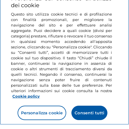
dei cookie
Ti potrebbe interessare
Questo sito utilizza cookie tecnici e di profilazione
con finalità promozionali, per migliorare la
navigazione del sito e per effettuare analisi
aggregate. Puoi decidere a quali cookie (divisi per
Sport
categoria) prestare, rifiutare o revocare il tuo consenso
Like
Le Olimpiadi Invernali
in qualsiasi momento accedendo all'apposita
di Milano-Cortina
sezione, cliccando su "Personalizza cookie". Cliccando
2026 si avvicinano:
su “Consenti tutti”, accetti di memorizzare tutti i
cookie sul tuo dispositivo. Il tasto “Chiudi” chiude il
ecco cosa aspettarsi
banner, continuerai la navigazione in assenza di
5 minuti
cookie o altri strumenti di tracciamento diversi da
quelli tecnici. Negando il consenso, continuerai la
navigazione senza poter fruire di contenuti
personalizzati sulla base delle tue preferenze. Per
ulteriori informazioni sui cookie consulta la nostra
Cookie policy
Personalizza cookie
Consenti tutti
Informazioni sul sito