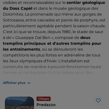
visibles et reconnaissables sur le
sentier géologique
du Doss Capèl
et dans le musée géologique des
Dolomites. La promenade qui mène aux gorges de
Sottosassa, entre cascades et parois de porphyre, est
particulièrement agréable pendant la saison chaude.
C'est ici que se trouve, depuis 1980, le stade de saut
à ski « Giuseppe Dal Ben », composé de
deux
tremplins principaux et d'autres tremplins pour
les entraînements
, où se dérouleront les
compétitions les plus fortes en adrénaline de tous
les Jeux olympiques d'hiver. L'installation est
construite de manière à pouvoir fonctionner toute
l'année et est équipée d'un éclairage pour des
compétitions nocturnes suggestives. En plus du
Afficher plus
saut, Predazzo sera le théâtre des compétitions de
combiné nordique.
Conseil à noter dans votre
agenda
: à proximité, à Valmaggiore, vous trouverez
Villages
le Bosco che Suona, où les sapins de résonance ont
J’aim
Predazzo
été « baptisés » par des musiciens de renommée