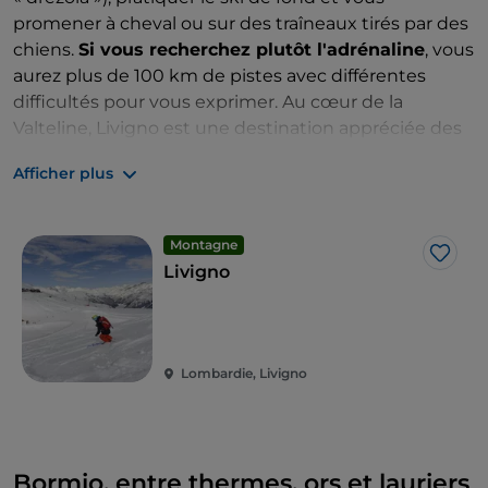
promener à cheval ou sur des traîneaux tirés par des
chiens.
Si vous recherchez plutôt l'adrénaline
, vous
aurez plus de 100 km de pistes avec différentes
difficultés pour vous exprimer. Au cœur de la
Valteline, Livigno est une destination appréciée des
amateurs de snowboard : c'est ici qu'en 2026 se
Afficher plus
dérouleront les compétitions de ski freestyle et,
précisément, de snowboard. Particularité : Livigno
peut également être considérée comme un énorme
Montagne
magasin de luxe en haute altitude : dans ses plus
J’aim
Livigno
de
250 magasins
, vous pourrez faire des
achats hors
taxes
.
Lombardie, Livigno
Bormio, entre thermes, ors et lauriers