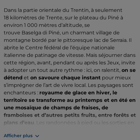
Dans la partie orientale du Trentin, à seulement
18 kilomètres de Trente, sur le plateau du Piné à
environ 1 000 mètres d’altitude, se
trouve Baselga di Piné, un charmant village de
montagne bordé par le pittoresque lac de Serraia. Il
abrite le Centre fédéral de l’équipe nationale
italienne de patinage de vitesse. Mais séjourner dans
cette région, avant, pendant ou après les Jeux, invite
à adopter un tout autre rythme : ici, on ralentit,
on se
détend
et
on savoure chaque instant
pour mieux
s’imprégner de l’art de vivre local. Les paysages sont
enchanteurs :
royaume de glace en hiver, le
territoire se transforme au printemps et en été en
une mosaïque de champs de fraises, de
framboises et d’autres petits fruits, entre forêts et
plans d’eau
. Les randonnées à pied ou les sorties en
VTT offrent l’occasion de s’immerger pleinement
Afficher plus
dans une nature généreuse, qui dévoile ici le