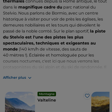
thermales
connues depuis la Rome antique, le tout
dans le
magnifique cadre du
parc national du
Stelvio. Nous parlons de Bormio, avec un centre
historique à visiter pour voir de près les églises, les
demeures nobiliaires et les tours qui dévoilent le
passé de la noble comté. Sur le plan sportif,
la piste
du Stelvio est l'une des pistes les plus
spectaculaires, techniques et exigeantes au
monde
(140 km/h de vitesse, des sauts de
40 mètres !). Éclairée et homologuée pour les
courses nocturnes, c'est ici que nous verrons les
protagonistes du ski alpin et du ski de randonnée. Il
convient de rappeler que vous êtes au paradis de la
Afficher plus
Bresaola Doc et que la proximité des cols du Stelvio,
du Gavia et du Mortirolo transforme ces zones en été
en l'Olympe des deux roues, où de nombreux
Montagne
champions ont écrit au fil des ans des pages épiques
J’aime
Valteline
du cyclisme.