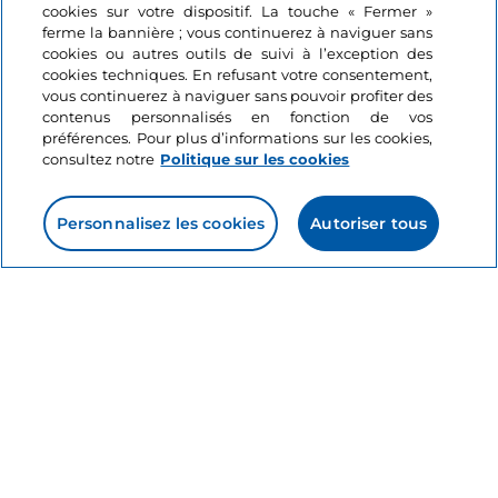
cookies sur votre dispositif. La touche « Fermer »
approchent : voici à
ferme la bannière ; vous continuerez à naviguer sans
quoi vous attendre
5 minutes
cookies ou autres outils de suivi à l’exception des
cookies techniques. En refusant votre consentement,
vous continuerez à naviguer sans pouvoir profiter des
contenus personnalisés en fonction de vos
préférences. Pour plus d’informations sur les cookies,
consultez notre
Politique sur les cookies
Personnalisez les cookies
Autoriser tous
Informations sur le site
Liens utiles
Se connecter
Suivez-nous