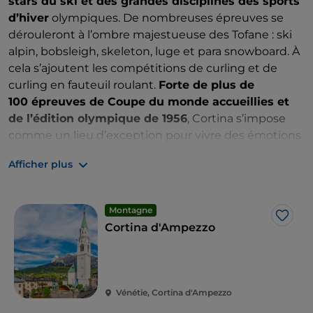
stars du ski et des grandes disciplines des sports
d’hiver
olympiques. De nombreuses épreuves se
dérouleront à l’ombre majestueuse des Tofane : ski
alpin, bobsleigh, skeleton, luge et para snowboard. À
cela s’ajoutent les compétitions de curling et de
curling en fauteuil roulant.
Forte de plus de
100 épreuves de Coupe du monde accueillies et
de l’édition olympique de 1956
, Cortina s’impose
comme un lieu d’exception pour vivre des émotions
sportives intenses. Sa capacité d’accueil permettra à
Afficher plus
tous ceux qui s’y prennent à l’avance de trouver
un
hébergement adapté, qu’il s’agisse de
résidences, d’hôtels, de chalets ou de maisons
Montagne
privées mises à disposition pour l’événement
.
J’aim
Cortina d'Ampezzo
Choisir Cortina comme point de chute, c’est non
seulement se placer au cœur des Jeux, mais aussi
séjourner dans une destination où le
charme et la
culture font partie de l’ADN local
. Les plaisirs de la
Vénétie, Cortina d'Ampezzo
table ne seront pas en reste : la gastronomie locale