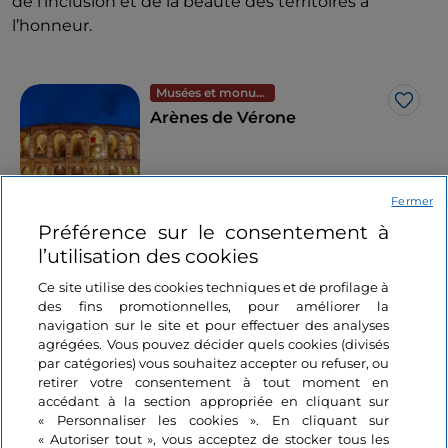
de l’inclusion et de la beauté des territoires à
l’honneur.
Musées et monuments
J’aim
Arènes de Vérone
Fermer
Vénétie, Vérone
Préférence sur le consentement à
l’utilisation des cookies
Ce site utilise des cookies techniques et de profilage à
Cela pourrait vous intéresser
des fins promotionnelles, pour améliorer la
navigation sur le site et pour effectuer des analyses
agrégées. Vous pouvez décider quels cookies (divisés
par catégories) vous souhaitez accepter ou refuser, ou
Sport
retirer votre consentement à tout moment en
J’aime
Les Jeux olympiques
accédant à la section appropriée en cliquant sur
d'hiver de Milan-
« Personnaliser les cookies ». En cliquant sur
Cortina 2026
« Autoriser tout », vous acceptez de stocker tous les