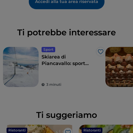
Accedi alla tua area riservata
Ti potrebbe interessare
Sport
Like
Skiarea di
Piancavallo: sport
sulla neve con vista
mare
3 minuti
Ti suggeriamo
Ristoranti
Ristoranti