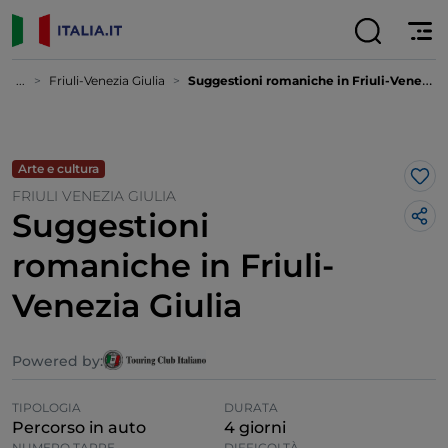
...
Friuli-Venezia Giulia
Suggestioni romaniche in Friuli-Venezia Giulia
Arte e cultura
Lik
FRIULI VENEZIA GIULIA
Suggestioni
romaniche in Friuli-
Venezia Giulia
Powered by:
TIPOLOGIA
DURATA
Percorso in auto
4 giorni
NUMERO TAPPE
DIFFICOLTÀ