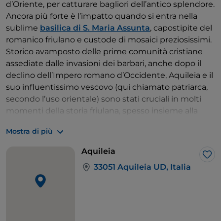
d’Oriente, per catturare bagliori dell’antico splendore.
Ancora più forte è l’impatto quando si entra nella
sublime
basilica di S. Maria Assunta
, capostipite del
romanico friulano e custode di mosaici preziosissimi.
Storico avamposto delle prime comunità cristiane
assediate dalle invasioni dei barbari, anche dopo il
declino dell’Impero romano d’Occidente, Aquileia e il
suo influentissimo vescovo (qui chiamato patriarca,
secondo l’uso orientale) sono stati cruciali in molti
momenti della storia friulana, spesso insieme alla
vicina isola di
Grado
, anch’essa sede di una
Mostra di più
monumentale basilica, intitolata a
S. Eufemia
.
Al principio alleate, in seguito a uno scontro fra i
Aquileia
patriarchi, nel vii secolo Aquileia e Grado presero
Lik
33051 Aquileia UD, Italia
strade diverse: la prima scelse il favore dei longobardi
mentre la seconda entrò nella sfera bizantina e
veneziana. E in qualche modo anche oggi le due
località incarnano due volti della regione. Aquileia,
con il suo sito archeologico
Patrimonio