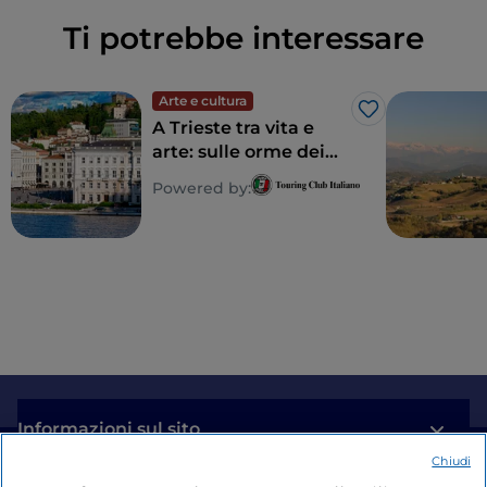
Ti potrebbe interessare
Arte e cultura
Like
A Trieste tra vita e
arte: sulle orme dei
grandi scrittori Joyce,
Powered by:
Svevo, Saba e Rilke
Informazioni sul sito
Chiudi