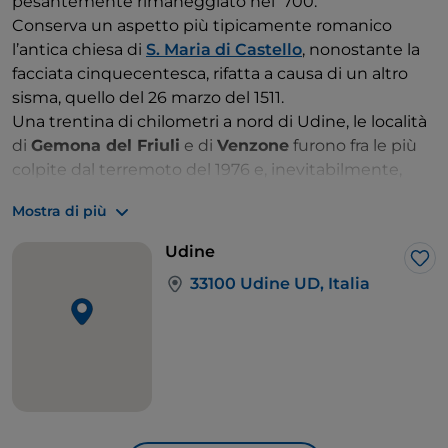
pesantemente rimaneggiato nel ‘700.
Conserva un aspetto più tipicamente romanico
l’antica chiesa di
S. Maria di Castello
, nonostante la
facciata cinquecentesca, rifatta a causa di un altro
sisma, quello del 26 marzo del 1511.
Una trentina di chilometri a nord di Udine, le località
di
Gemona del Friuli
e di
Venzone
furono fra le più
colpite dal terremoto del 1976 e, inevitabilmente,
anche il duecentesco
Duomo di Gemona
, intitolato a
Mostra di più
S. Maria Assunta
, e il trecentesco
Duomo di
Venzone
, dedicato a
S. Andrea Apostolo
, subirono
Udine
gravi danni. Entrambi restaurati con tecniche
Lik
33100 Udine UD, Italia
innovative, sono oggi assurti a simbolo della tenacia
dei friulani.
Bisogna poi spingersi fino all’estremo est della
provincia, al confine con la Slovenia, per ammirare
l’
abbazia di Rosazzo
di
Manzano
, che domina il
panorama da oltre mille anni. Sorta di palinsesto
architettonico in cui si scorgono tracce di ogni epoca,