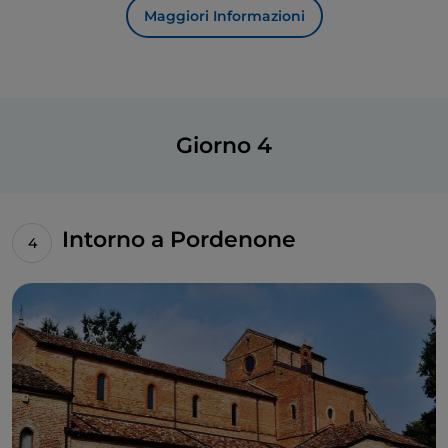
l’abbazia si raccoglie intorno alla
chiesa di S. Pietro
Maggiori Informazioni
Apostolo
, edificata all'inizio dell'XI secolo secondo
canoni romanici ancora leggibili nonostante le
ristrutturazioni successive.
Una ventina di chilometri a nord, sempre sul confine
italo-sloveno, porta i segni del tempo un altro
Giorno 4
monumento romanico della provincia di Udine, la
chiesa di S. Nicolò
a
San Leonardo
, costruita nel
1294, danneggiata dal terremoto del 1511 e 400 anni
più tardi dai sanguinosi combattimenti della Prima
Intorno a Pordenone
guerra mondiale.