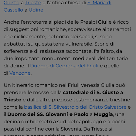
Giusto
a
Trieste
e l’antica chiesa di
S. Maria di
Castello
a
Udine
.
Anche l’entroterra ai piedi delle Prealpi Giulie è ricco
di suggestioni romaniche, sopravvissute ai terremoti
che ciclicamente, nel corso dei secoli, si sono
abbattuti su questa terra vulnerabile. Storie di
sofferenza e di resistenza raccontate, fra l’altro, da
due importanti monumenti medievali del territorio
di Udine: il
Duomo di Gemona del Friuli
e quello
di
Venzone
.
Un itinerario romanico nel Friuli Venezia Giulia può
prendere le mosse dalla
cattedrale di S. Giusto a
Trieste
e dalle altre preziose testimonianze triestine
come la
basilica di S. Silvestro o del Cristo Salvatore
e
il
Duomo dei SS. Giovanni e Paolo
a
Muggia
, una
decina di chilometri a sud del capoluogo e a pochi
passi dal confine con la Slovenia. Da Trieste si