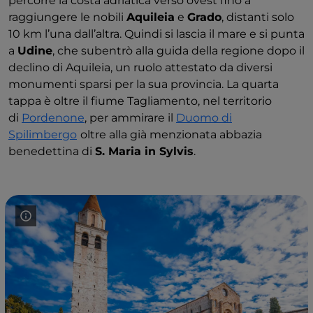
percorre la costa adriatica verso ovest fino a
raggiungere le nobili
Aquileia
e
Grado
, distanti solo
10 km l’una dall’altra. Quindi si lascia il mare e si punta
a
Udine
, che subentrò alla guida della regione dopo il
declino di Aquileia, un ruolo attestato da diversi
monumenti sparsi per la sua provincia. La quarta
tappa è oltre il fiume Tagliamento, nel territorio
di
Pordenone
, per ammirare il
Duomo di
Spilimbergo
oltre alla già menzionata abbazia
benedettina di
S. Maria in Sylvis
.