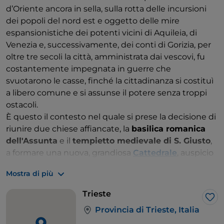
d’Oriente ancora in sella, sulla rotta delle incursioni
dei popoli del nord est e oggetto delle mire
espansionistiche dei potenti vicini di Aquileia, di
Venezia e, successivamente, dei conti di Gorizia, per
oltre tre secoli la città, amministrata dai vescovi, fu
costantemente impegnata in guerre che
svuotarono le casse, finché la cittadinanza si costituì
a libero comune e si assunse il potere senza troppi
ostacoli.
È questo il contesto nel quale si prese la decisione di
riunire due chiese affiancate, la
basilica romanica
dell'Assunta
e il
tempietto medievale di S. Giusto
,
a formare una nuova, grandiosa
Cattedrale
, auspicio
per un futuro più florido.
Mostra di più
A pochi passi sul
colle di San Giusto
, che è una vera
stratificazione storico architettonica di Trieste, sorge
Trieste
un altro gioiello romanico triestino, la
basilica di S.
Lik
Provincia di Trieste, Italia
Silvestro o del Cristo Salvatore
, la chiesa più antica