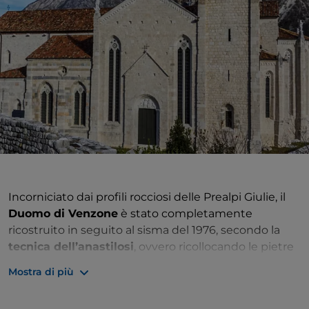
Incorniciato dai profili rocciosi delle Prealpi Giulie, il
Duomo di Venzone
è stato completamente
ricostruito in seguito al sisma del 1976, secondo la
tecnica dell’anastilosi
, ovvero ricollocando le pietre
dell’edificio distrutto nelle posizioni originarie. La
Mostra di più
chiesa, dedicata a
sant’Andrea Apostolo
è, in effetti,
uno dei più importanti esempi al mondo di questa