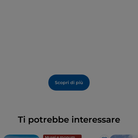
chiesa ovvero il 2 agosto 1338; e un terzo, incantevole,
di impronta nordica raffigurante “
San Giorgio e il
drago”
.
Scopri di più
Ti potrebbe interessare
Musei e monumenti