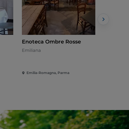
Enoteca Ombre Rosse
Ristoran
Emiliana
Emiliana -
Emilia-Romagna, Parma
Emilia-Rom