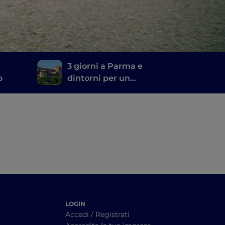
3 giorni a Parma e
o
dintorni per un
weekend lungo di
benessere e relax
LOGIN
Accedi / Registrati