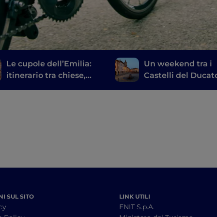
Le cupole dell’Emilia:
Un weekend tra i
itinerario tra chiese,
Castelli del Ducat
basiliche e cattedrali
I SUL SITO
LINK UTILI
cy
ENIT S.p.A.