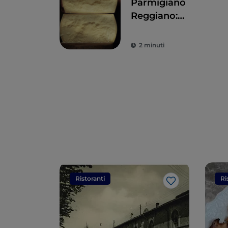
Parmigiano
Reggiano:
l’eccellenza
2 minuti
Ristoranti
Ri
Like