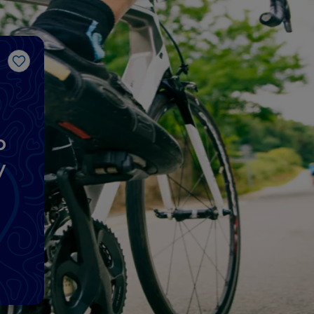
Like
o
y