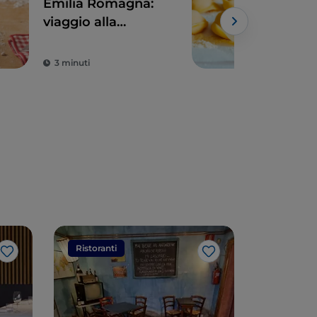
Emilia Romagna:
Emi
viaggio alla
esp
scoperta del
vive
tortello
dei 
3 minuti
2 m
Ristoranti
Ristorant
Like
Like