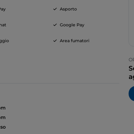
Pay
Asporto
mat
Google Pay
ggio
Area fumatori
O
S
a
 pm
 pm
so