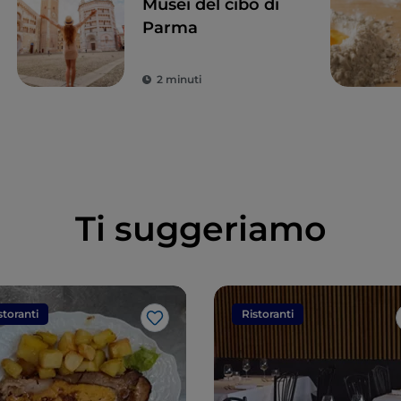
Musei del cibo di
Parma
2 minuti
Ti suggeriamo
storanti
Ristoranti
Like