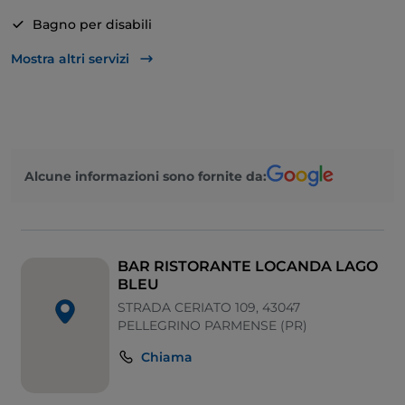
Bagno per disabili
Bancomat
Mostra altri servizi
Parcheggio
Tavoli all'aperto
Wi-Fi
Alcune informazioni sono fornite da:
Visa
Mastercard
Si parla inglese
BAR RISTORANTE LOCANDA LAGO
American Express
BLEU
STRADA CERIATO 109, 43047
Babysitting
PELLEGRINO PARMENSE (PR)
Chiama