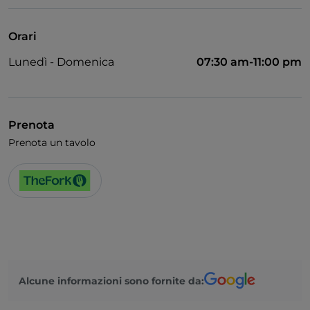
Animali ammessi
Bagno per disabili
Orari
Cocktail
Lunedì - Domenica
07:30 am-11:00 pm
Si parla inglese
Menù bambini
Wi-Fi
Prenota
Prenota un tavolo
Alcune informazioni sono fornite da: