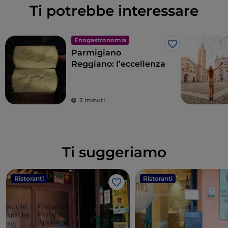
Ti potrebbe interessare
Enogastronomia
Like
Parmigiano
Reggiano: l’eccellenza
2 minuti
Ti suggeriamo
Ristoranti
Ristoranti
Like