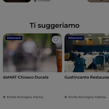
2 minuti
Ti suggeriamo
Ristoranti
Ristoranti
Like
daMAT Chiosco Ducale
Gustincanto Restaura
Emilia-Romagna, Parma
Emilia-Romagna, Fidenza