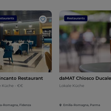
staurants
Restaurants
Like
incanto Restaurant
daMAT Chiosco Ducal
e Küche - €€
Lokale Küche
ia-Romagna, Fidenza
Emilia-Romagna, Parma