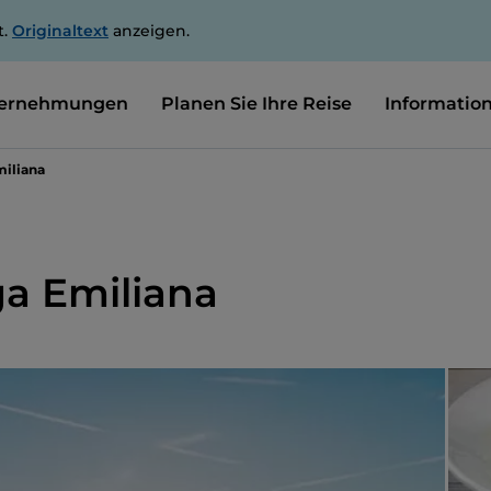
t.
Originaltext
anzeigen.
ernehmungen
Planen Sie Ihre Reise
Informatio
iliana
a Emiliana