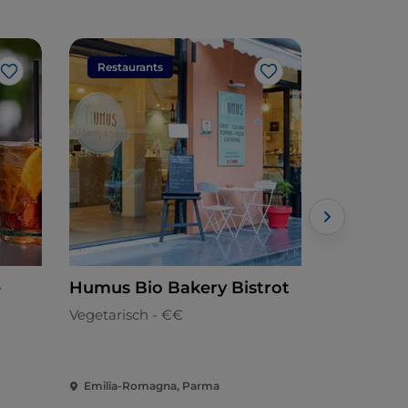
Restaurants
Restaura
Like
Like
e
Humus Bio Bakery Bistrot
Umami G
Vegetarisch - €€
Emilianisch
Emilia-Romagna, Parma
Emilia-Rom