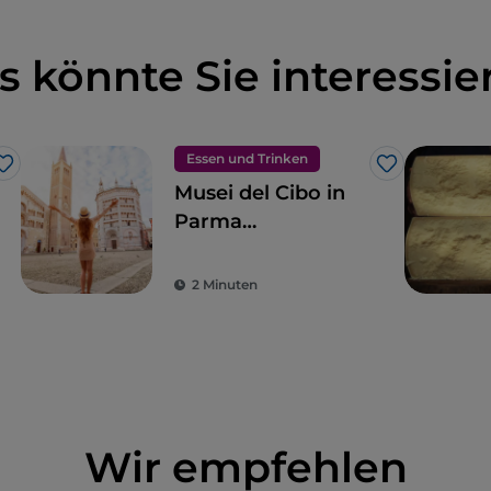
s könnte Sie interessie
Essen und Trinken
Like
Like
Musei del Cibo in
Parma
s
(Gastronomie-
Museen)
2 Minuten
Wir empfehlen