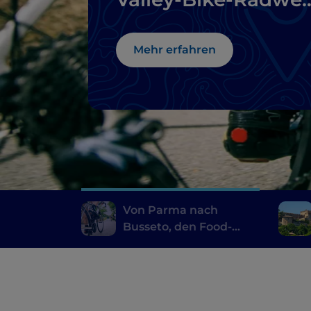
entlang
Mehr erfahren
Von Parma nach
Busseto, den Food-
Valley-Bike-Radweg
entlang