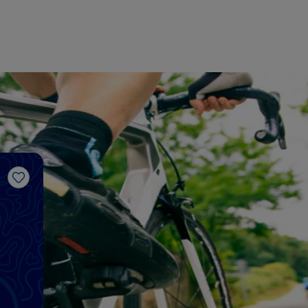
Like
g