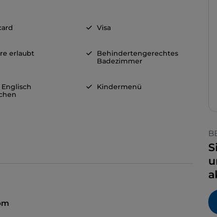
card
Visa
re erlaubt
Behindertengerechtes
Badezimmer
 Englisch
Kindermenü
chen
B
S
u
a
 pm