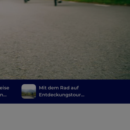
eise
Mit dem Rad auf
en
Entdeckungstour
ia
durch die Täler von
Parma