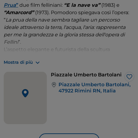
Prua
”
due film felliniani:
“E la nave va”
(1983) e
“Amarcord”
(1973). Pomodoro spiegava così l’opera:
“
La prua della nave sembra tagliare un percorso
ideale attraverso la terra, l'acqua, l'aria: rappresenta
per me la grandezza e la gloria stessa dell'opera di
Fellini
”.
L’aspetto elegante e futurista della scultura
simboleggia il viaggio eterno e il legame di Fellini
Mostra di più
con il mare, riflettendo il tema del viaggio e della
scoperta, ricorrente nella sua filmografia. La prua
Piazzale Umberto Bartolani
della nave si erge come un simbolo di esplorazione e
Lik
Piazzale Umberto Bartolani,
di infinito, accogliendo i visitatori in un momento di
47922 Rimini RN, Italia
contemplazione e rispetto. Il cimitero monumentale,
immerso in un’atmosfera di quiete e solennità, è il
luogo ideale per riflettere sull’eredità del regista e
rendere omaggio alla sua memoria in un ambiente
di sobria bellezza.