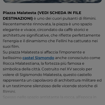
Piazza Malatesta (VEDI SCHEDA IN FILE
DESTINAZIONI)
è uno dei cuori pulsanti di Rimini.
Recentemente rinnovata, la piazza è uno spazio
elegante e vivace, circondato da caffè storici e
architetture significative, che riflette perfettamente
l’energia e il dinamismo che Fellini ha catturato nei
suoi film.
Su piazza Malatesta si affaccia l’imponente e
bellissimo
castel Sismondo
anche conosciuto come
Rocca Malatestiana, la fortezza più famosa e
simbolica della città. Costruito nel XV secolo per
volere di Sigismondo Malatesta, questo castello
rappresenta un capolavoro di architettura militare ed
è un testimone silenzioso delle vicende storiche di
Rimini.
Spesso nello spazio antistante la rocca, all’epoca in
cui il regista era un bambino veniva allestito il
circo
.