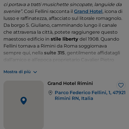
ci portava a tratti musichette sincopate, languide da
svenire”.
Così Fellini racconta il
Grand Hotel
, icona di
lusso e raffinatezza, affacciato sul litorale romagnolo.
Da borgo S. Giuliano, camminando lungo il canale
che attraversa la città, potete raggiungere questo
maestoso edificio in
stile liberty
del 1908. Quando
Fellini tornava a Rimini da Roma soggiornava
sempre qui, nella
suite 315
, gentilmente affidatagli
dall’amico e all’epoca proprietario Cavalier Pietro
Arpesella. Fellini calcava i pavimenti antichi e poteva
Mostra di più
ammirare quei sontuosi saloni che lo avevano
affascinato fin da giovane, quando era squattrinato e
Grand Hotel Rimini
il Grand Hotel poteva solo bramarlo. Come succede,
Lik
Parco Federico Fellini, 1, 47921
appunto a
Titta Biondi
, protagonista di “
Amarcord”
,
Rimini RN, Italia
fermo dietro le siepi a scrutare la vita agiata dei
ricchi.