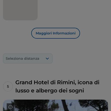
resistono.
Tra i murales più iconici, potrete vedere quello che
rappresenta Gelsomina, il personaggio interpretato
da
Giulietta Masina
in
"
La Strada
"
, e il
ritratto di
Fellini
stesso, che sorride sotto un cappello a
cilindro.
Maggiori Informazioni
Seleziona distanza
Grand Hotel di Rimini, icona di
lusso e albergo dei sogni