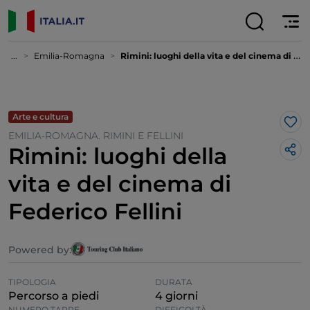
...
Emilia-Romagna
Rimini: luoghi della vita e del cinema di Federico Fellini
Arte e cultura
Lik
EMILIA-ROMAGNA. RIMINI E FELLINI
Rimini: luoghi della
vita e del cinema di
Federico Fellini
Powered by:
TIPOLOGIA
DURATA
Percorso a piedi
4 giorni
NUMERO TAPPE
DIFFICOLTÀ