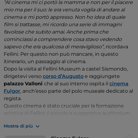
“Al cinema mi ci portò la mamma e non per il piacere
mio ma per il suo: le era venuta voglia di andare al
cinema e mi portò appresso. Non ho idea di quale
film si trattasse, mi ricordo una serie di immagini
favolose che subito amai. Anche prima che
cominciassi a comprendere cosa stavo vedendo
sapevo che era qualcosa di meraviglioso”
, ricordava
Fellini. Per questo non può mancare, in questo
itinerario, un passaggio al cinema.
Dopo la visita al Fellini Museum a castel Sismondo,
dirigetevi verso
corso d’Augusto
e raggiungete
palazzo Valloni
che al suo interno ospita il
cinema
Fulgor
, anch’esso parte del polo museale dedicato al
regista.
Questo cinema è stato cruciale per la formazione
artistica di Fellini: il piccolo e suggestivo auditorium,
con il suo design rétro e le sue eleganti decorazioni,
Mostra di più
ha proiettato le pellicole che sono state le prime
ispirazioni cinematografiche del regista. Nelle sue