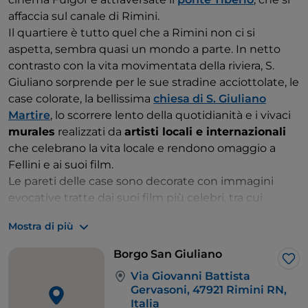
affaccia sul canale di Rimini.
Il quartiere è tutto quel che a Rimini non ci si
aspetta, sembra quasi un mondo a parte. In netto
contrasto con la vita movimentata della riviera, S.
Giuliano sorprende per le sue stradine acciottolate, le
case colorate, la bellissima
chiesa di S. Giuliano
Martire
, lo scorrere lento della quotidianità e i vivaci
murales
realizzati da
artisti locali e internazionali
che celebrano la vita locale e rendono omaggio a
Fellini e ai suoi film.
Le pareti delle case sono decorate con immagini
evocative tratte dai suoi film più celebri, tra cui
“
Amarcord
”
,
“
8½
”
e
“
La Dolce Vita
”
. Le scene
Mostra di più
rappresentate includono personaggi simbolo come
Gradisca, Scureza e Volpina. luoghi iconici e momenti
Borgo San Giuliano
emblematici. I primi murales vennero disegnati sulle
Lik
Via Giovanni Battista
case più malconce e vecchie, e alcuni sono andati
Gervasoni, 47921 Rimini RN,
perduti o sono stati ricoperti da altri, ma tanti ancora
Italia