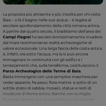
La proposta più attraente e più insolita per chi visita
Baia – o fa il bagno nelle sue acque – è legata al
secolare sprofondamento della città romana antica.
A partire dal quarto secolo, il bradisismo dell’area dei
Campi Flegrei
ha lasciato lentissimamente invadere
dal mare ​testimonianze ​​realtà ​archeologiche di
valore eccezionale. Una larga fascia della costa antica
è​,​ infatti​,​ ora ​sotto l’acqua​, ​ma ​la si può ancora
immaginare in continuità con gli edifici e i
terrazzamenti che​,​ sulla terraferma​,​ costituiscono il
Parco Archeologico delle Terme di Baia
.​ ​
​​Basta immergersi con una semplice maschera per
veder apparire, ​​fra pesci, flora marina​​ ​​ e sotto di un
sottile strato di sabbia, ​​​​​mosaici, statue e resti di
murature di Roma antica​​​​. ​Barche con la chiglia
finestrata danno, poi, la possibilità a tutti di poter
ammirare il parco sommerso.