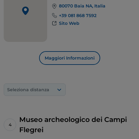
Salendo o scendendo sui terrazzamenti del parco si
80070 Baia NA, Italia
incontrano e si esplorano altri complessi edilizi simili,
+39 081 868 7592
tutti connessi a usi termali. È una sorta di museo
Sito Web
open air, prima di scendere in spiaggia.
Maggiori Informazioni
Seleziona distanza
Museo archeologico dei Campi
Flegrei