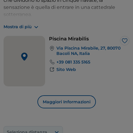
che dividono lo spazio in cinque navate, la
sensazione è quella di entrare in una cattedrale
sotterranea.
La ​cisterna ​aveva ​una capacità di oltre dodicimila
Mostra di più
metri cubi. È probabile che la sua posizione in alto sul
promontorio fosse stata decisa per sfruttare la
Piscina Mirabilis
pendenza naturale nel sistema di canalizzazioni.
Lik
Via Piscina Mirabile, 27, 80070
Bacoli NA, Italia
+39 081 335 5165
Sito Web
Maggiori Informazioni
Seleziona distanza