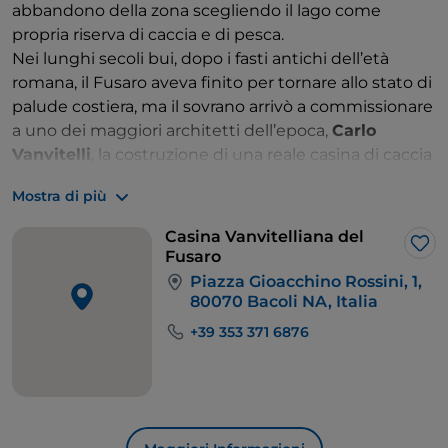
abbandono della zona scegliendo il lago come
propria riserva di caccia e di pesca.
Nei lunghi secoli bui, dopo i fasti antichi dell’età
romana, il Fusaro aveva finito per tornare allo stato di
palude costiera, ma il sovrano arrivò a commissionare
a uno dei maggiori architetti dell’epoca, ​
Carlo
Vanvitelli
​, la costruzione di una reale casina di caccia
isolata nelle acque basse. Fu completata entro il 1782
Mostra di più
e oggi, per chiara fama, la si chiama
Casina
Vanvitelliana
.
Casina Vanvitelliana del
Ci si arriva lungo un ponticello di legno, leggero
Lik
Fusaro
come l’architettura, in un paesaggio che ha toni
Piazza Gioacchino Rossini, 1,
fiabeschi. La lingua di terra all’altra sponda del lago si
80070 Bacoli NA, Italia
affaccia sul Tirreno con i suoi stabilimenti balneari.
+39 353 371 6876