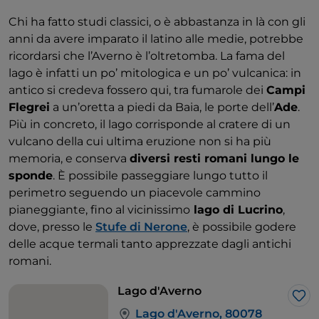
Chi ha fatto studi classici, o è abbastanza in là con gli
anni da avere imparato il latino alle medie, potrebbe
ricordarsi che l’Averno è l’oltretomba. La fama del
lago è infatti un po’ mitologica e un po’ vulcanica: in
antico si credeva fossero qui​,​ tra fumarole dei
Campi
Flegrei​
​​ a​ un’oretta a piedi da Baia,​ le porte dell’
Ade
.
Più in concreto, il lago corrisponde al cratere di un
vulcano della cui ultima eruzione non si ha più
memoria, e conserva
diversi resti romani lungo le
sponde
. È possibile ​passeggiare lungo ​​tutto il
perimetro ​seguendo un ​​piacevole cammino
pianeggiante, ​fino al​​ vicinissimo
lago di Lucrino
, ​
dove, presso le
Stufe di Nerone
,​ ​è possibile godere
delle acque termali tanto apprezzate dagli antichi
romani.
Lago d'Averno
Lik
Lago d'Averno, 80078