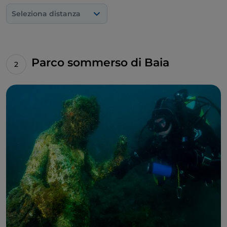
Prendetevi il tempo per visitare la
Piscina Mirabilis
,
Seleziona distanza
un’antica cisterna romana, la seconda più grande
mai costruita dopo quella di Istanbul, per
l’approvvigionamento dell’acqua potabile delle navi
militari del vicino porto di Miseno. Non potete
Parco sommerso di Baia
lasciare questi luoghi, inoltre senza aver ammirato la
Casina Vanvitelliana
che Ferdinando IV di Borbone
fece costruire, nel 1782, su un’isoletta sul lago di
Fusaro.
Naturalmente, meritano una visita anche i tanti
ristoranti che propongono
piatti della tradizione
napoletana
, accompagnati dai tanti vini della
DOC
dei Campi Flegrei
.