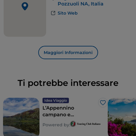
Pozzuoli NA, Italia
Sito Web
Maggiori Informazioni
Ti potrebbe interessare
Idea Viaggio
Like
L’Appennino
campano e
Roccamonfina: i
Powered by:
paesaggi montani
dell’alto Casertano