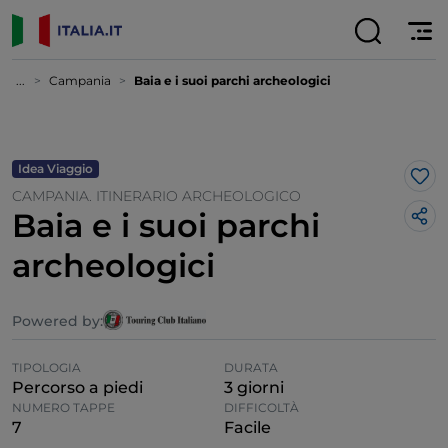
...
Campania
Baia e i suoi parchi archeologici
Idea Viaggio
Lik
CAMPANIA. ITINERARIO ARCHEOLOGICO
Baia e i suoi parchi
archeologici
Powered by:
TIPOLOGIA
DURATA
Percorso a piedi
3 giorni
NUMERO TAPPE
DIFFICOLTÀ
7
Facile