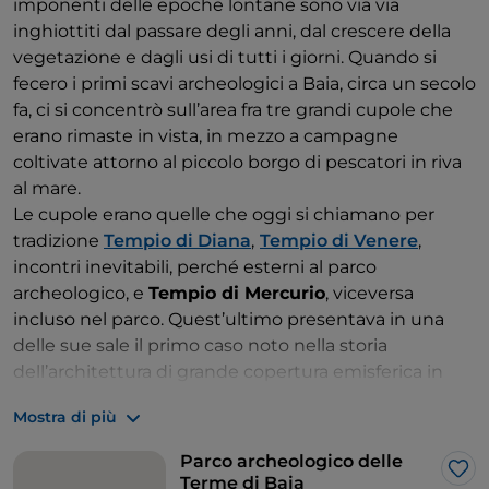
imponenti delle epoche lontane sono via via
inghiottiti dal passare degli anni, dal crescere della
vegetazione e dagli usi di tutti i giorni. Quando si
fecero i primi scavi archeologici a Baia, circa un secolo
fa, ci si concentrò sull’area fra tre grandi cupole che
erano rimaste in vista, in mezzo a campagne
coltivate attorno al piccolo borgo di pescatori in riva
al mare.
Le cupole erano quelle che oggi si chiamano per
tradizione
Tempio di Diana
,
Tempio di Venere
,​ ​
incontri inevitabili, perché esterni al parco
archeologico​,​ e
Tempio di Mercurio
, viceversa
incluso nel parco. Quest’ultimo presentava in una
delle sue sale il primo caso noto nella storia
dell’architettura di grande copertura emisferica in
cementizio. La sala, datata all’età di Augusto, rivela
Mostra di più
una notevole propensione ​alla​​​ sperimenta​zione​​ in
edilizia, evidentemente sviluppatasi qui grazie al
Parco archeologico delle
facile reperimento di pozzolana.
Lik
Terme di Baia