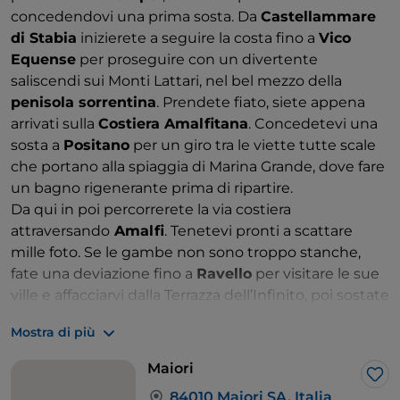
concedendovi una prima sosta. Da
Castellammare
di Stabia
inizierete a seguire la costa fino a
Vico
Equense
per proseguire con un divertente
saliscendi sui Monti Lattari, nel bel mezzo della
penisola sorrentina
. Prendete fiato, siete appena
arrivati sulla
Costiera Amalfitana
. Concedetevi una
sosta a
Positano
per un giro tra le viette tutte scale
che portano alla spiaggia di Marina Grande, dove fare
un bagno rigenerante prima di ripartire.
Da qui in poi percorrerete la via costiera
attraversando
Amalfi
. Tenetevi pronti a scattare
mille foto. Se le gambe non sono troppo stanche,
fate una deviazione fino a
Ravello
per visitare le sue
ville e affacciarvi dalla Terrazza dell’Infinito, poi sostate
a
Minori
per assaggiare i dolci del celebre pasticcere
Mostra di più
Sal De Riso. Il giro di oggi si conclude poco più avanti,
nella splendida
Maiori
.
Maiori
Lik
84010 Maiori SA, Italia