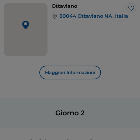
antichi acquedotti romani. Quando fu costruito era il
Ottaviano
ponte più lungo d’Europa, capace di resistere a tre
Lik
80044 Ottaviano NA, Italia
violenti terremoti. Visitate anche il castello di
Maddaloni e il Santuario di San Michele e Santa Maria
del Monte. La destinazione finale di oggi è
Ottaviano
, ai piedi del Vesuvio, dove si trova il
Castello Mediceo.
Maggiori Informazioni
Giorno 2