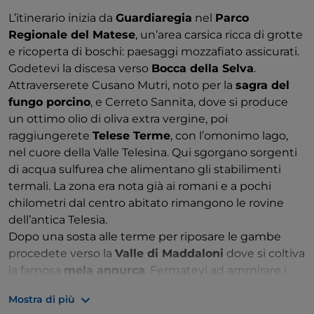
L’itinerario inizia da
Guardiaregia
nel
Parco
Regionale del Matese
, un’area carsica ricca di grotte
e ricoperta di boschi: paesaggi mozzafiato assicurati.
Godetevi la discesa verso
Bocca della Selva
.
Attraverserete Cusano Mutri, noto per la
sagra del
fungo porcino
, e Cerreto Sannita, dove si produce
un ottimo olio di oliva extra vergine, poi
raggiungerete
Telese Terme
, con l’omonimo lago,
nel cuore della Valle Telesina. Qui sgorgano sorgenti
di acqua sulfurea che alimentano gli stabilimenti
termali. La zona era nota già ai romani e a pochi
chilometri dal centro abitato rimangono le rovine
dell’antica Telesia.
Dopo una sosta alle terme per riposare le gambe
procedete verso la
Valle di Maddaloni
dove si coltiva
la famosa
mela annurca
. Fermatevi ad ammirare i
Ponti della Valle
, un viadotto a tre ordini realizzato
Mostra di più
nel Settecento da Luigi Vanvitelli su ispirazione degli