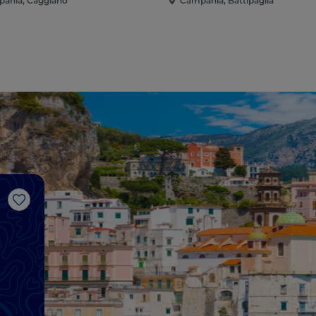
ania, Caggiano
Campania, Battipaglia
Like