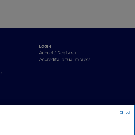
LOGIN
Accedi / Registrati
Accredita la tua impresa
tà
Chiudi