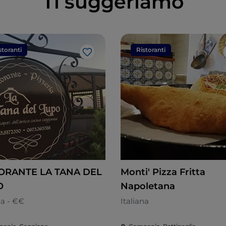
Ti suggeriamo
storanti
Ristoranti
Like
ORANTE LA TANA DEL
Monti' Pizza Fritta
O
Napoletana
na - €€
Italiana