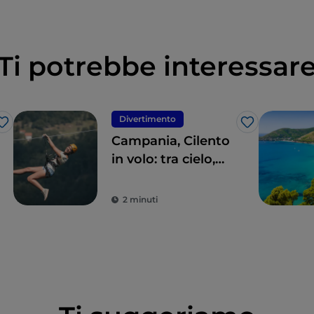
Ti potrebbe interessar
Divertimento
Like
Like
Campania, Cilento
in volo: tra cielo,
terra e mare
2 minuti