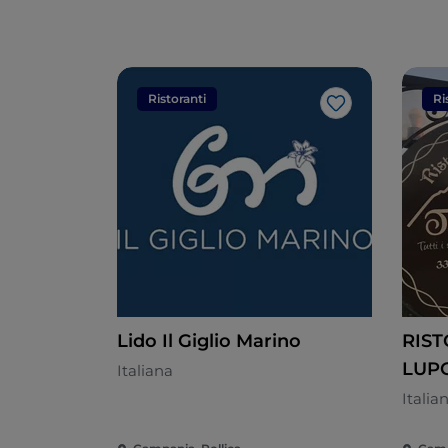
Ristoranti
Ri
Like
Lido Il Giglio Marino
RIST
LUP
Italiana
Italia