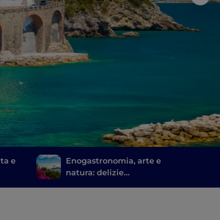
ita e
Enogastronomia, arte e
natura: delizie
sorrentine