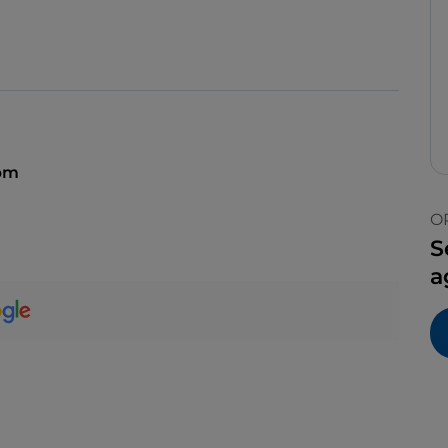
 pm
O
S
a