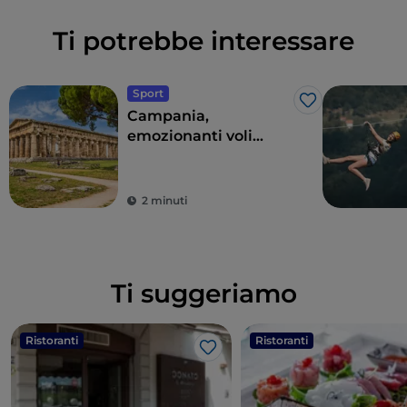
Ti potrebbe interessare
Sport
Like
Campania,
emozionanti voli
panoramici sopra il
parco archeologico di
Paestum o sul Vesuvio
2 minuti
Ti suggeriamo
Ristoranti
Ristoranti
Like