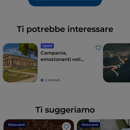
Ti potrebbe interessare
Sport
Like
Campania,
emozionanti voli
panoramici sopra il
parco archeologico di
Paestum o sul Vesuvio
2 minuti
Ti suggeriamo
Ristoranti
Ristoranti
Like