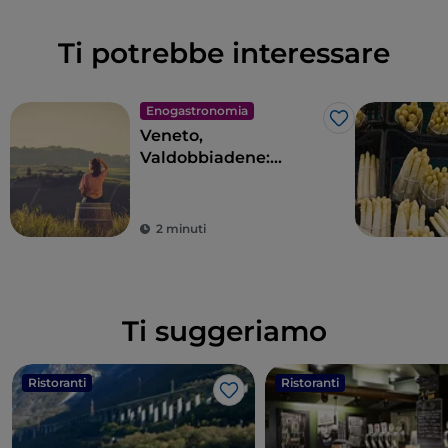
Ti potrebbe interessare
Enogastronomia
Like
Veneto,
Valdobbiadene:
viaggio
enogastronomico
nell’Anello del
2 minuti
Prosecco Superiore
Ti suggeriamo
Ristoranti
Ristoranti
Like