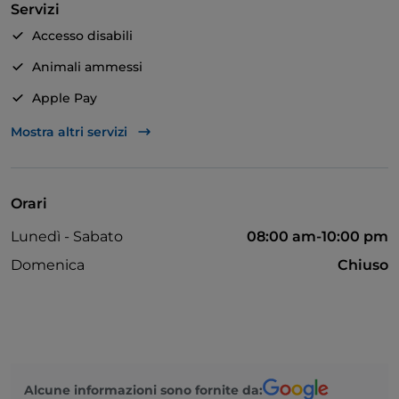
Servizi
anche il nostro punto vendita, realizzato con
materiali naturali, con uno sguardo alla sostenibilità
Accesso disabili
ambientale, dove si possono trovare i nostri vasetti,
Animali ammessi
vini biologici e il miele delle nostre api.
Apple Pay
Asporto
Mostra altri servizi
Bagno per disabili
Bancomat
Orari
Cocktail
Lunedì - Sabato
08:00 am-10:00 pm
Si parla inglese
Domenica
Chiuso
Mastercard
Pagamento con Satispay
Wi-Fi
Visa
Alcune informazioni sono fornite da: