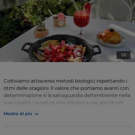
1/2
Coltiviamo attraverso metodi biologici rispettando i
ritmi delle stagioni. Il valore che portiamo avanti con
determinazione è la salvaguardia dell'ambiente nella
sua totalità. La natura vive intorno a noi, anche nel
nostro agriturismo, dove si possono fare colazioni,
Mostra di più
pause pranzo e aperitivi tra i frutteti, fiori ed erbe
officinali. Proponiamo un menù dinamico che segue
il passo dei raccolti. Immerso nella campagna si trova