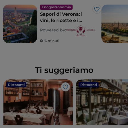
Enogastronomia
Like
Sapori di Verona: i
vini, le ricette e i
luoghi del gusto del
Powered by:
veronese
6 minuti
Ti suggeriamo
Ristoranti
Ristoranti
Like