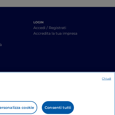
LOGIN
Accedi / Registrati
Accredita la tua impresa
tà
Chiudi
ersonalizza cookie
Consenti tutti