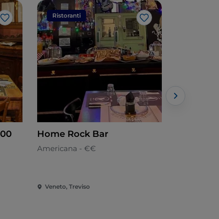
Ristoranti
Ristorant
Like
Like
900
Home Rock Bar
Locanda 
Americana - €€
Italiana - €
Veneto, Treviso
Veneto, Bel