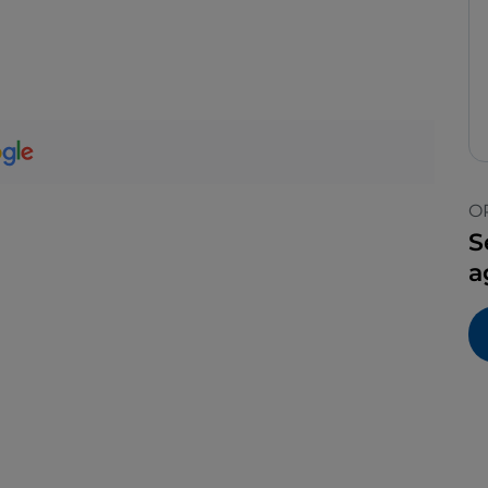
O
S
a