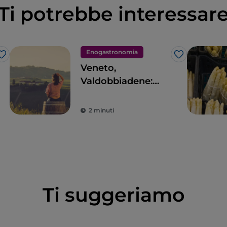
Ti potrebbe interessar
Enogastronomia
Like
Like
Veneto,
Valdobbiadene:
viaggio
enogastronomico
2 minuti
nell’Anello del
Prosecco Superiore
Ti suggeriamo