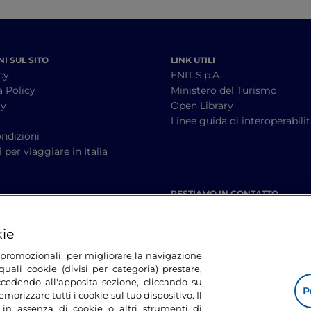
I SUL SITO
LINK UTILI
cy
ENIT S.p.A.
a Policy
Ministero del Turismo
cy
Open Library
à
Linee guida di interoperabili
ndizioni
 per viaggiare in Italia
RESTIAMO IN CONTATTO
kie
tà promozionali, per migliorare la navigazione
uali cookie (divisi per categoria) prestare,
cedendo all'apposita sezione, cliccando su
P
morizzare tutti i cookie sul tuo dispositivo. Il
 in assenza di cookie o altri strumenti di