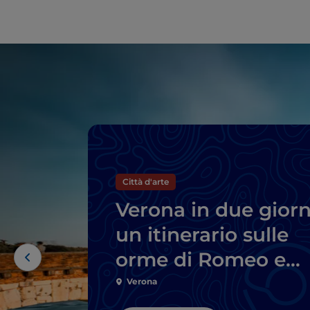
Città d'arte
Verona in due giorn
un itinerario sulle
orme di Romeo e
Giulietta
Verona