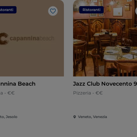
storanti
Ristoranti
Like
nnina Beach
Jazz Club Novecento 
na - €€
Pizzeria - €€
to, Jesolo
Veneto, Venezia