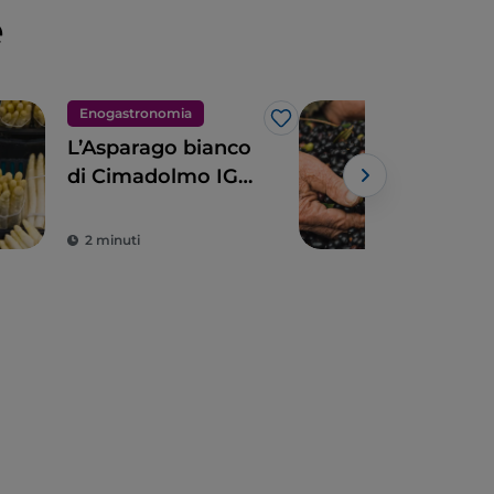
e
Enogastronomia
Eno
Like
L’Asparago bianco
Tra 
di Cimadolmo IGP
l'ol
amato anche dagli
di 
Egizi e dai Romani
2 minuti
2 m