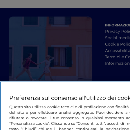
INFORMAZION
Privacy Poli
Social medi
Cookie Poli
Accessibilit
Termini e Co
Informazioni
Preferenza sul consenso all'utilizzo dei coo
Questo sito utilizza cookie tecnici e di profilazione con finali
del sito e per effettuare analisi aggregate. Puoi decidere a q
rifiutare o revocare il tuo consenso in qualsiasi momento ac
"Personalizza cookie". Cliccando su “Consenti tutti”, accetti di me
tasto “Chiudi” chiude il banner, continuerai la navigazione