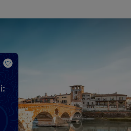
Like
i: