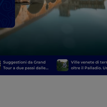
Suggestioni da Grand
Ville venete di ter
Tour a due passi dalle
oltre il Palladio. 
Terme di Abano e
caccia al tesoro vi
Montegrotto
acqua