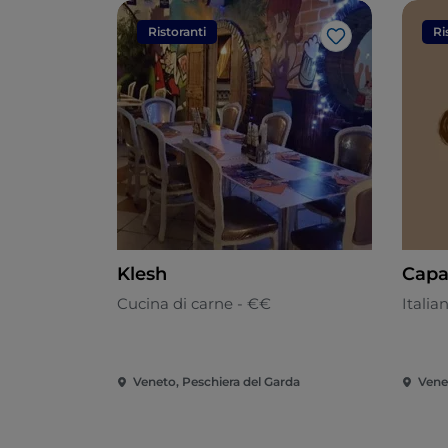
Ristoranti
Ri
Like
Klesh
Capa
Cucina di carne - €€
Italia
Veneto, Peschiera del Garda
Vene