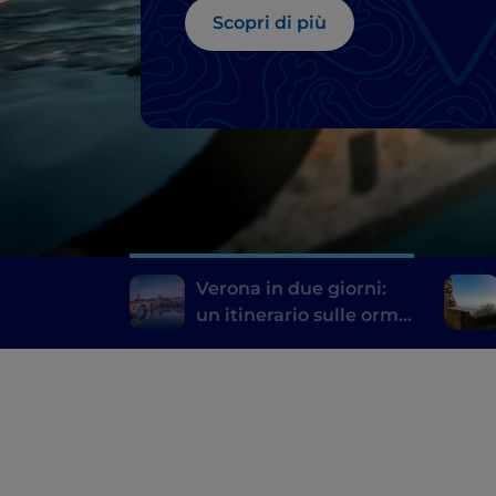
Scopri di più
Verona in due giorni:
un itinerario sulle orme
di Romeo e Giulietta