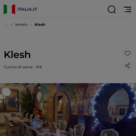
...
Veneto
Klesh
Klesh
Lik
Cucina di carne - €€