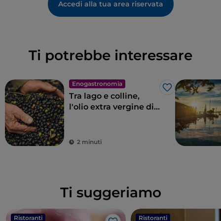
Accedi alla tua area riservata
Ti potrebbe interessare
Enogastronomia
Like
Tra lago e colline,
l'olio extra vergine di
oliva Garda DOP
2 minuti
Ti suggeriamo
Ristoranti
Ristoranti