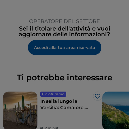
OPERATORE DEL SETTORE
Sei il titolare dell'attività e vuoi
aggiornare delle informazioni?
Accedi alla tua area riservata
Ti potrebbe interessare
Cicloturismo
Like
In sella lungo la
Versilia: Camaiore,
Pietrasanta, Forte dei
Marmi e dintorni
2 minuti