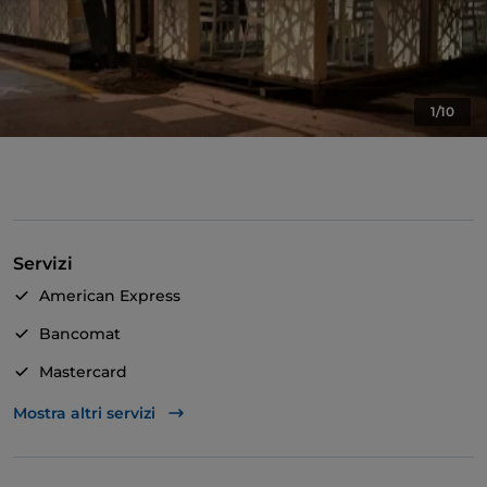
1/10
Servizi
American Express
Bancomat
Mastercard
TheFork PAY
Mostra altri servizi
Unionpay via TheFork PAY
Visa