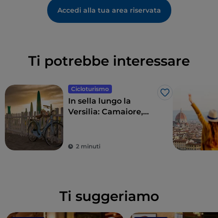
Accedi alla tua area riservata
Ti potrebbe interessare
Cicloturismo
Like
In sella lungo la
Versilia: Camaiore,
Pietrasanta, Forte dei
Marmi e dintorni
2 minuti
Ti suggeriamo