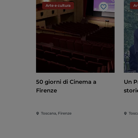
Arte e cultura
Ar
Like
50 giorni di Cinema a
Un P
Firenze
stori
Toscana, Firenze
Tosc