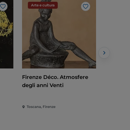
Arte e cultura
Arte e cu
Like
Like
Firenze Déco. Atmosfere
Pittura a
degli anni Venti
Caravagg
Toscana, Firenze
Toscana, Fo