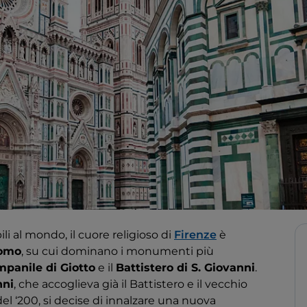
li al mondo, il cuore religioso di
Firenze
è
uomo
, su cui dominano i monumenti più
panile di Giotto
e il
Battistero di S. Giovanni
.
nni
, che accoglieva già il Battistero e il vecchio
el ‘200, si decise di innalzare una nuova