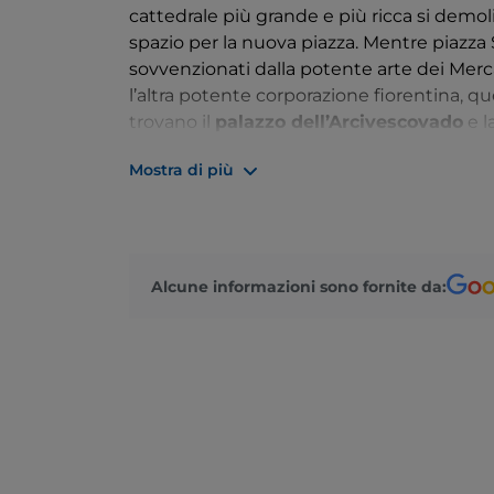
cattedrale più grande e più ricca si demoli
spazio per la nuova piazza. Mentre piazza 
sovvenzionati dalla potente arte dei Me
l’altra potente corporazione fiorentina, quel
trovano il
palazzo dell’Arcivescovado
e l
gennaio del 429 sarebbe avvenuta la miraco
Mostra di più
Duomo affacciano invece l’Arciconfraternita
Museo dell’Opera di S. Maria del Fiore
, 
si trova la
loggia del Bigallo
, edificio cu
prestava soccorso agli ammalati e agli orfa
Alcune informazioni sono fornite da: