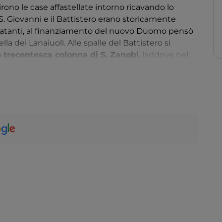
rono le case affastellate intorno ricavando lo
S. Giovanni e il Battistero erano storicamente
rcatanti, al finanziamento del nuovo Duomo pensò
la dei Lanaiuoli. Alle spalle del Battistero si
a
trecentesca colonna di S. Zanobi
, laddove nel
losa fioritura di un olmo. Sulla piazza del
 della Misericordia, di fronte al Campanile, e il
alle spalle dell’abside del Duomo. Tra le due piazze
i faceva capo la Compagnia della Misericordia che
ni.