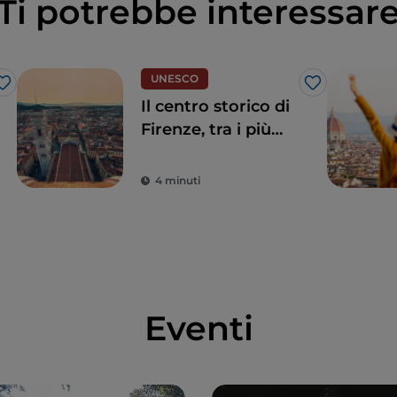
Ti potrebbe interessar
UNESCO
Like
Like
Il centro storico di
Firenze, tra i più
belli al mondo
4 minuti
Eventi