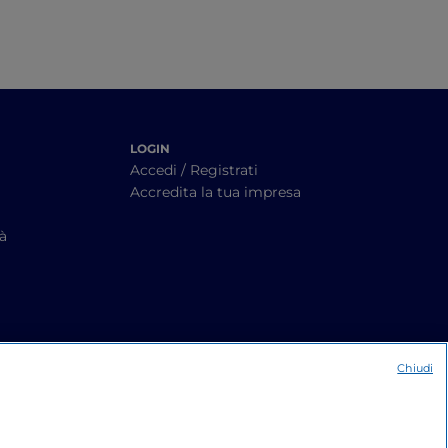
LOGIN
Accedi / Registrati
Accredita la tua impresa
tà
Chiudi