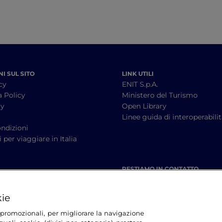
I SUL SITO
LINK UTILI
cy
ENIT S.p.A.
a Policy
Ministero del Turismo
cy
Open Library
à
Linee guida di interoperabili
ndizioni
 per viaggiare in Italia
RESTIAMO IN CONTATTO
kie
tà promozionali, per migliorare la navigazione