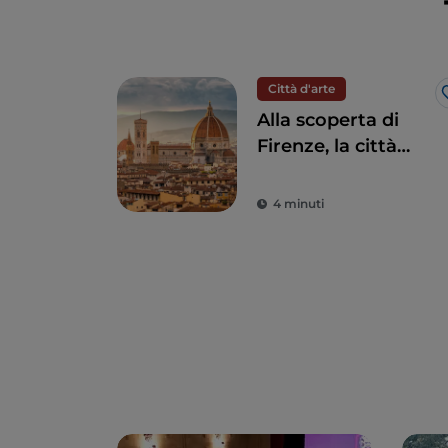
Città d'arte
Alla scoperta di
Firenze, la città
simbolo del
Rinascimento
4 minuti