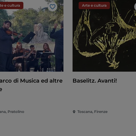
te e cultura
Arte e cultura
Like
arco di Musica ed altre
Baselitz. Avanti!
e
ana, Pratolino
Toscana, Firenze