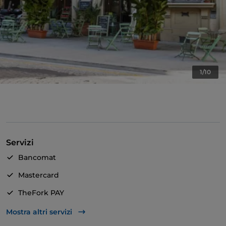
1/10
Servizi
Bancomat
Mastercard
TheFork PAY
Unionpay via TheFork PAY
Mostra altri servizi