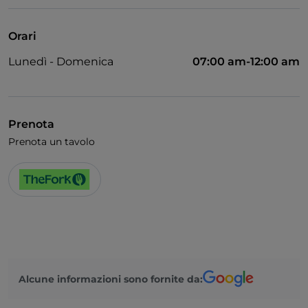
Unionpay via TheFork PAY
Visa
Orari
Accesso disabili
Lunedì - Domenica
07:00 am-12:00 am
Si parla inglese
Wi-Fi
Prenota
Prenota un tavolo
Alcune informazioni sono fornite da: