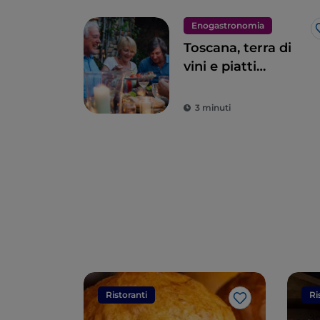
Enogastronomia
Toscana, terra di
vini e piatti
eccellenti
3 minuti
Ristoranti
Ri
Like