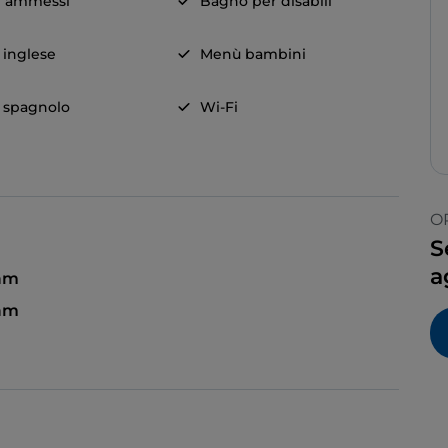
i ammessi
Bagno per disabili
a inglese
Menù bambini
a spagnolo
Wi-Fi
O
S
a
 am
am