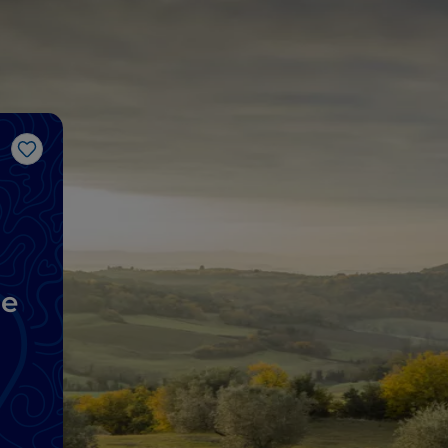
Like
ne