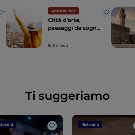
Arte e cultura
Like
Like
Città d’arte,
paesaggi da sogno
e buon cibo: la
Toscana è il sogno
5 minuti
di ogni turista
Ti suggeriamo
storanti
Ristoranti
Like