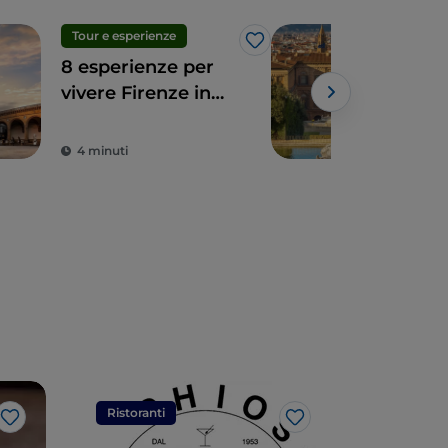
Tour e esperienze
Sho
Like
8 esperienze per
A p
vivere Firenze in
Fire
modo alternativo
mod
art
4 minuti
2 m
Ristoranti
Ristorant
Like
Like