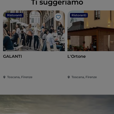
Ti suggeriamo
Ristoranti
Ristoranti
Like
GALANTI
L'Ortone
Toscana, Firenze
Toscana, Firenze