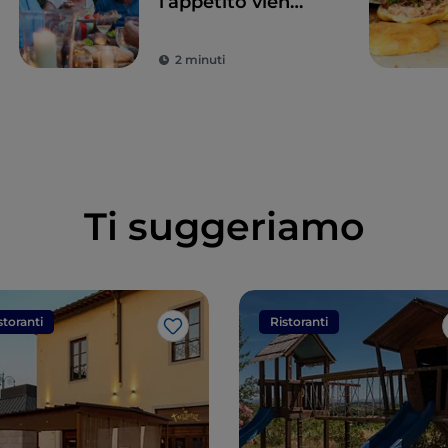
l’appetito vien
viaggiando
2 minuti
Ti suggeriamo
storanti
Ristoranti
Like