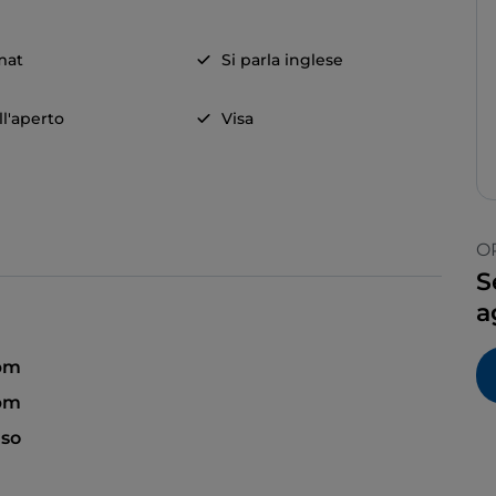
mat
Si parla inglese
ll'aperto
Visa
O
S
a
pm
 pm
so