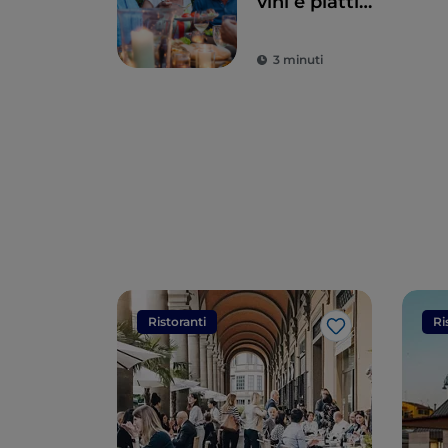
vini e piatti
eccellenti
3 minuti
Ristoranti
Ri
Like