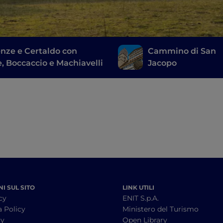
enze e Certaldo con
Cammino di San
, Boccaccio e Machiavelli
Jacopo
I SUL SITO
LINK UTILI
cy
ENIT S.p.A.
a Policy
Ministero del Turismo
cy
Open Library