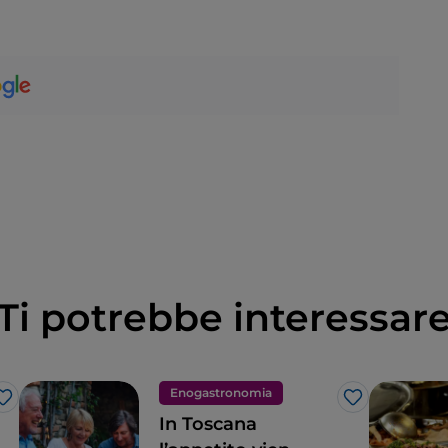
Ti potrebbe interessar
Enogastronomia
Like
Like
In Toscana