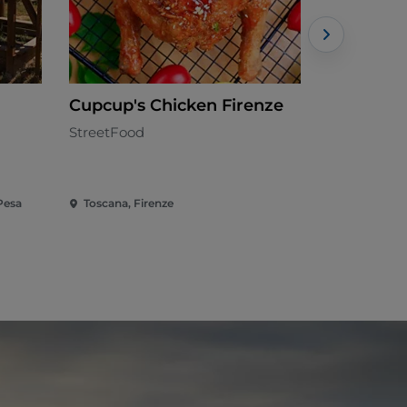
Cupcup's Chicken Firenze
CIRCOLO
StreetFood
Italiana - €
Pesa
Toscana, Firenze
Toscana, Fi