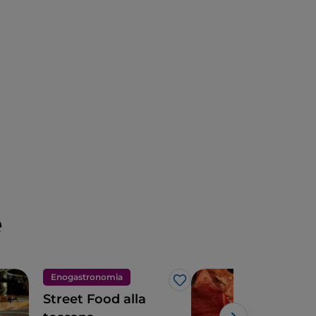
e
Enogastronomia
Eno
Like
Street Food alla
Tos