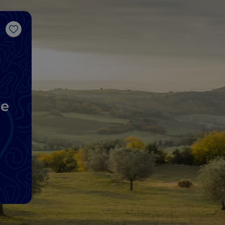
Like
ne