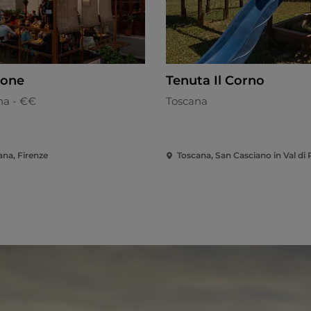
tone
Tenuta Il Corno
na - €€
Toscana
ana, Firenze
Toscana, San Casciano in Val di 